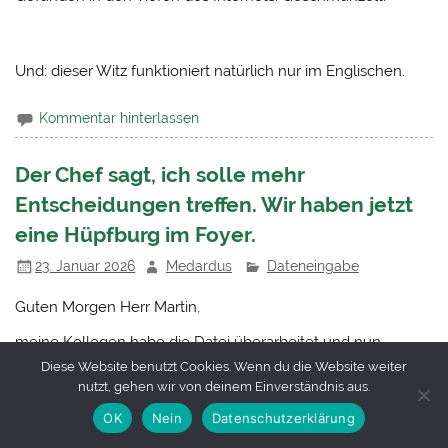
Und: dieser Witz funktioniert natürlich nur im Englischen.
Kommentar hinterlassen
Der Chef sagt, ich solle mehr
Entscheidungen treffen. Wir haben jetzt
eine Hüpfburg im Foyer.
23. Januar 2026
Medardus
Dateneingabe
Guten Morgen Herr Martin,
meine Kollegen habe die Datei überarbeitet und nun
können wir sie zusammenführen.
Diese Website benutzt Cookies. Wenn du die Website weiter
nutzt, gehen wir von deinem Einverständnis aus.
Wieso die Datei nun so groß mit 14 MB ist, versteht Frau B.
OK
Nein
Datenschutzerklärung
nicht. Haben Sie eine Idee, was passiert sein kann? Zudem