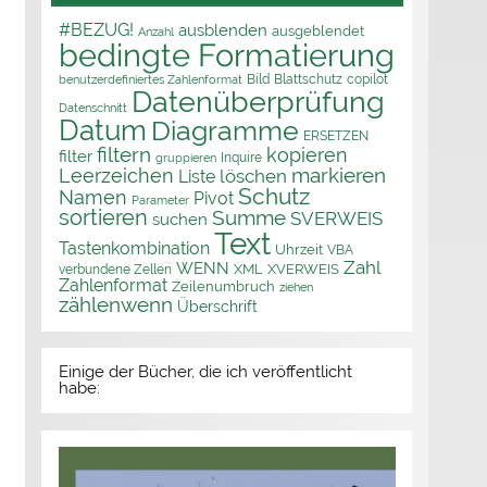
#BEZUG!
ausblenden
ausgeblendet
Anzahl
bedingte Formatierung
Bild
Blattschutz
copilot
benutzerdefiniertes Zahlenformat
Datenüberprüfung
Datenschnitt
Datum
Diagramme
ERSETZEN
filtern
kopieren
filter
Inquire
gruppieren
markieren
Leerzeichen
löschen
Liste
Schutz
Namen
Pivot
Parameter
sortieren
Summe
SVERWEIS
suchen
Text
Tastenkombination
Uhrzeit
VBA
Zahl
WENN
XML
XVERWEIS
verbundene Zellen
Zahlenformat
Zeilenumbruch
ziehen
zählenwenn
Überschrift
Einige der Bücher, die ich veröffentlicht
habe: