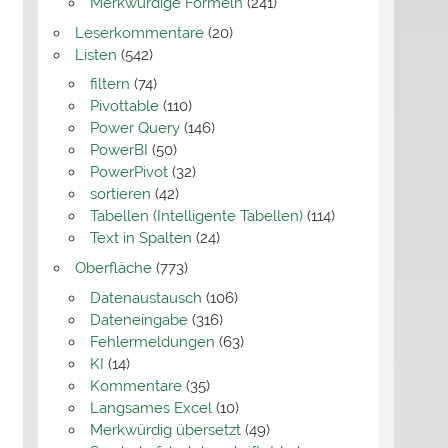
Merkwürdige Formeln
(241)
Leserkommentare
(20)
Listen
(542)
filtern
(74)
Pivottable
(110)
Power Query
(146)
PowerBI
(50)
PowerPivot
(32)
sortieren
(42)
Tabellen (Intelligente Tabellen)
(114)
Text in Spalten
(24)
Oberfläche
(773)
Datenaustausch
(106)
Dateneingabe
(316)
Fehlermeldungen
(63)
KI
(14)
Kommentare
(35)
Langsames Excel
(10)
Merkwürdig übersetzt
(49)