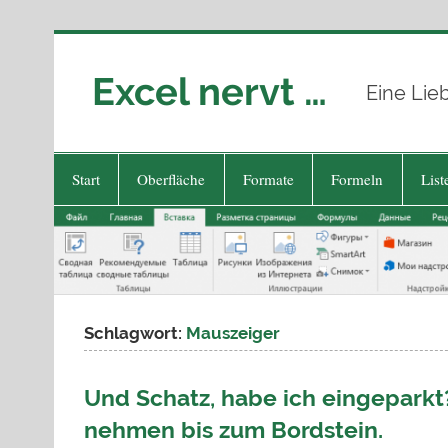
Zum
Inhalt
springen
Excel nervt …
Eine Lie
Start
Oberfläche
Formate
Formeln
List
Schlagwort:
Mauszeiger
Und Schatz, habe ich eingeparkt? 
nehmen bis zum Bordstein.