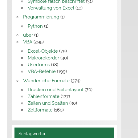
Symbole falsch beschriftet
(31)
Verwaltung von Excel
(10)
Programmierung
(1)
Python
(1)
über
(1)
VBA
(295)
Excel-Objekte
(79)
Makrorekorder
(30)
Userforms
(18)
VBA-Befehle
(199)
Wunderliche Formate
(374)
Drucken und Seitenlayout
(70)
Zahlenformate
(127)
Zeilen und Spalten
(30)
Zellformate
(160)
Schlagwörter