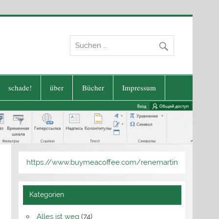
schade!
über
Bücher
Impressum
https://www.buymeacoffee.com/renemartin
Kategorien
Alles ist weg
(74)