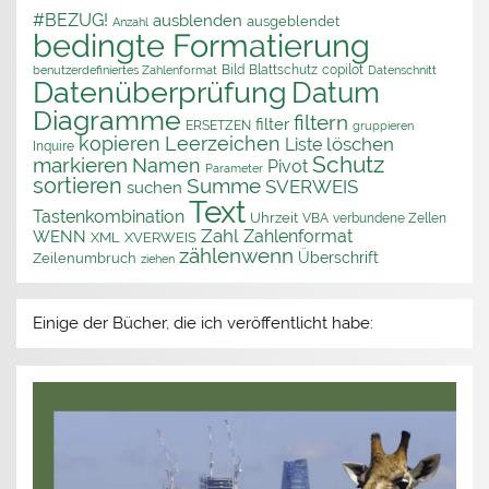
#BEZUG!
ausblenden
ausgeblendet
Anzahl
bedingte Formatierung
Bild
Blattschutz
copilot
benutzerdefiniertes Zahlenformat
Datenschnitt
Datenüberprüfung
Datum
Diagramme
filtern
filter
ERSETZEN
gruppieren
kopieren
Leerzeichen
löschen
Liste
Inquire
Schutz
markieren
Namen
Pivot
Parameter
sortieren
Summe
SVERWEIS
suchen
Text
Tastenkombination
Uhrzeit
VBA
verbundene Zellen
Zahl
Zahlenformat
WENN
XML
XVERWEIS
zählenwenn
Überschrift
Zeilenumbruch
ziehen
Einige der Bücher, die ich veröffentlicht habe: