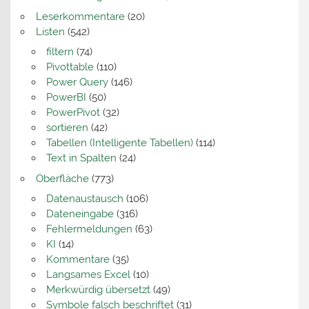
Leserkommentare
(20)
Listen
(542)
filtern
(74)
Pivottable
(110)
Power Query
(146)
PowerBI
(50)
PowerPivot
(32)
sortieren
(42)
Tabellen (Intelligente Tabellen)
(114)
Text in Spalten
(24)
Oberfläche
(773)
Datenaustausch
(106)
Dateneingabe
(316)
Fehlermeldungen
(63)
KI
(14)
Kommentare
(35)
Langsames Excel
(10)
Merkwürdig übersetzt
(49)
Symbole falsch beschriftet
(31)