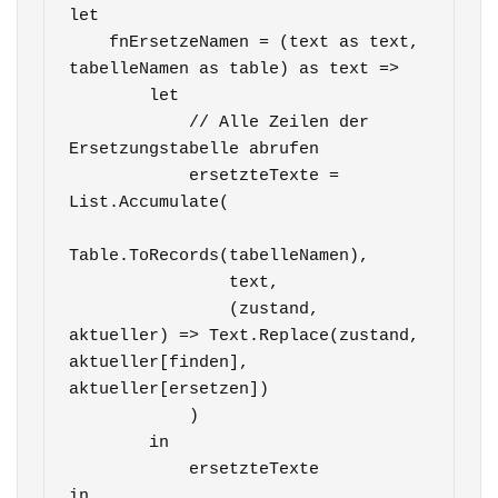
let

    fnErsetzeNamen = (text as text, 
tabelleNamen as table) as text =>

        let

            // Alle Zeilen der 
Ersetzungstabelle abrufen

            ersetzteTexte = 
List.Accumulate(

Table.ToRecords(tabelleNamen),

                text,

                (zustand, 
aktueller) => Text.Replace(zustand, 
aktueller[finden], 
aktueller[ersetzen])

            )

        in

            ersetzteTexte

in
