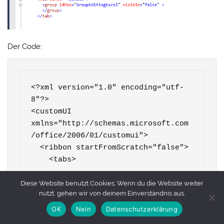
Der Code:
<?xml version="1.0" encoding="utf-
8"?>

<customUI 
xmlns="http://schemas.microsoft.com
/office/2006/01/customui">

  <ribbon startFromScratch="false">

    <tabs>

      <tab idMso="TabHome">

Diese Website benutzt Cookies. Wenn du die Website weiter
nutzt, gehen wir von deinem Einverständnis aus.
        <group 
idMso="GroupEditingExcel" 
OK
Nein
Datenschutzerklärung
visible="false" >
