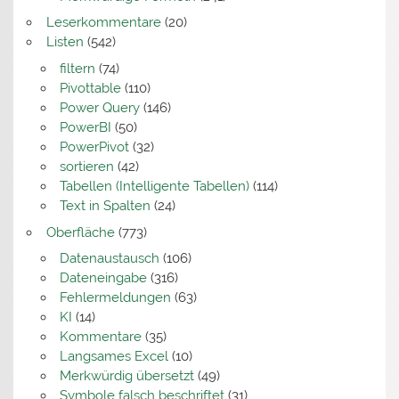
Leserkommentare
(20)
Listen
(542)
filtern
(74)
Pivottable
(110)
Power Query
(146)
PowerBI
(50)
PowerPivot
(32)
sortieren
(42)
Tabellen (Intelligente Tabellen)
(114)
Text in Spalten
(24)
Oberfläche
(773)
Datenaustausch
(106)
Dateneingabe
(316)
Fehlermeldungen
(63)
KI
(14)
Kommentare
(35)
Langsames Excel
(10)
Merkwürdig übersetzt
(49)
Symbole falsch beschriftet
(31)