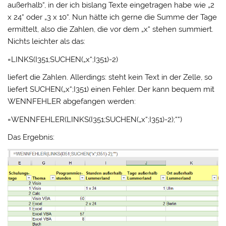
außerhalb“, in der ich bislang Texte eingetragen habe wie „2
x 24“ oder „3 x 10“. Nun hätte ich gerne die Summe der Tage
ermittelt, also die Zahlen, die vor dem „x“ stehen summiert.
Nichts leichter als das:
=LINKS(I351;SUCHEN(„x“;I351)-2)
liefert die Zahlen. Allerdings: steht kein Text in der Zelle, so
liefert SUCHEN(„x“;I351) einen Fehler. Der kann bequem mit
WENNFEHLER abgefangen werden:
=WENNFEHLER(LINKS(I351;SUCHEN(„x“;I351)-2);““)
Das Ergebnis: