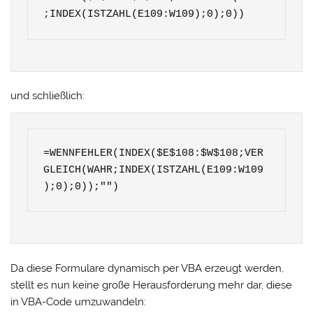
;INDEX(ISTZAHL(E109:W109);0);0))
und schließlich:
=WENNFEHLER(INDEX($E$108:$W$108;VER
GLEICH(WAHR;INDEX(ISTZAHL(E109:W109
);0);0));"")
Da diese Formulare dynamisch per VBA erzeugt werden,
stellt es nun keine große Herausforderung mehr dar, diese
in VBA-Code umzuwandeln: