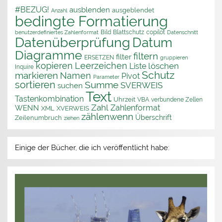
#BEZUG!
ausblenden
ausgeblendet
Anzahl
bedingte Formatierung
Bild
Blattschutz
copilot
benutzerdefiniertes Zahlenformat
Datenschnitt
Datenüberprüfung
Datum
Diagramme
filtern
filter
ERSETZEN
gruppieren
kopieren
Leerzeichen
löschen
Liste
Inquire
Schutz
markieren
Namen
Pivot
Parameter
sortieren
Summe
SVERWEIS
suchen
Text
Tastenkombination
Uhrzeit
VBA
verbundene Zellen
Zahl
Zahlenformat
WENN
XML
XVERWEIS
zählenwenn
Überschrift
Zeilenumbruch
ziehen
Einige der Bücher, die ich veröffentlicht habe: