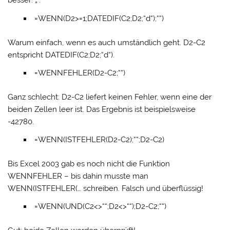
besser: „“.
=WENN(D2>=1;DATEDIF(C2;D2;“d“);““)
Warum einfach, wenn es auch umständlich geht. D2-C2
entspricht DATEDIF(C2;D2;“d“).
=WENNFEHLER(D2-C2;““)
Ganz schlecht: D2-C2 liefert keinen Fehler, wenn eine der
beiden Zellen leer ist. Das Ergebnis ist beispielsweise
-42780.
=WENN(ISTFEHLER(D2-C2);““;D2-C2)
Bis Excel 2003 gab es noch nicht die Funktion
WENNFEHLER – bis dahin musste man
WENN(ISTFEHLER(… schreiben. Falsch und überflüssig!
=WENN(UND(C2<>““;D2<>““);D2-C2;““)