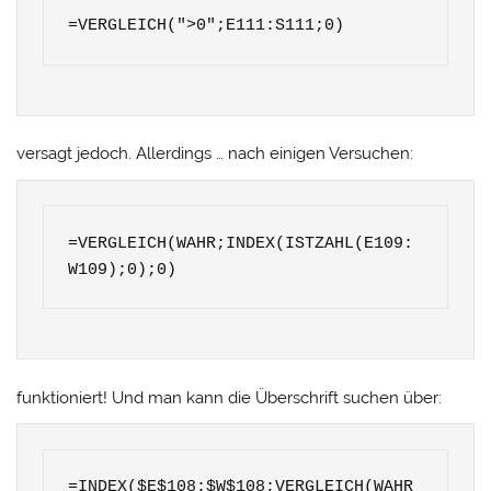
=VERGLEICH(">0";E111:S111;0)
versagt jedoch. Allerdings … nach einigen Versuchen:
=VERGLEICH(WAHR;INDEX(ISTZAHL(E109:
W109);0);0)
funktioniert! Und man kann die Überschrift suchen über:
=INDEX($E$108:$W$108;VERGLEICH(WAHR