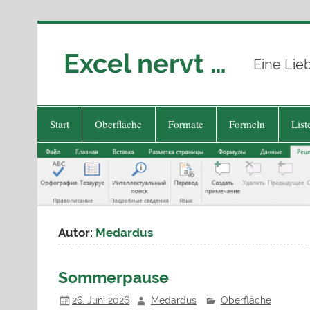
Zum
Inhalt
springen
Excel nervt …
Eine Lie
Start
Oberfläche
Formate
Formeln
List
Autor:
Medardus
Sommerpause
26. Juni 2026
Medardus
Oberfläche