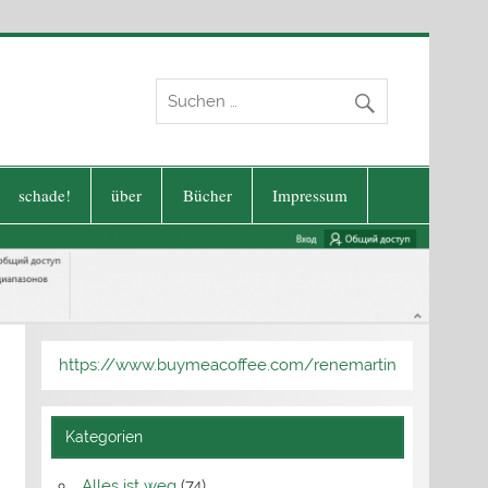
schade!
über
Bücher
Impressum
https://www.buymeacoffee.com/renemartin
Kategorien
Alles ist weg
(74)