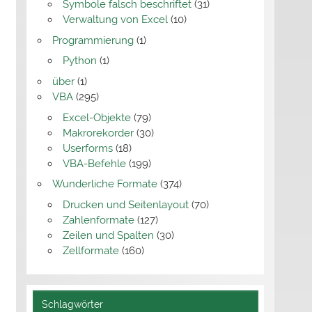
Symbole falsch beschriftet
(31)
Verwaltung von Excel
(10)
Programmierung
(1)
Python
(1)
über
(1)
VBA
(295)
Excel-Objekte
(79)
Makrorekorder
(30)
Userforms
(18)
VBA-Befehle
(199)
Wunderliche Formate
(374)
Drucken und Seitenlayout
(70)
Zahlenformate
(127)
Zeilen und Spalten
(30)
Zellformate
(160)
Schlagwörter