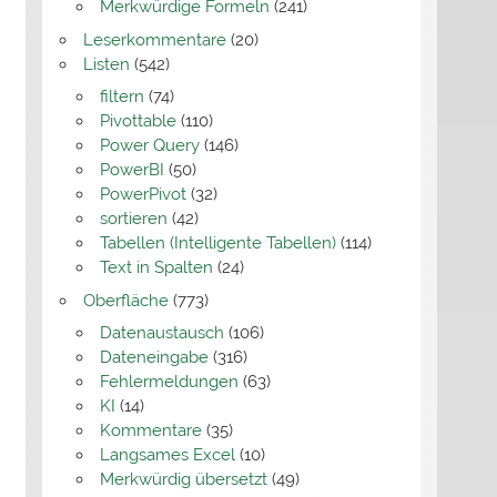
Merkwürdige Formeln
(241)
Leserkommentare
(20)
Listen
(542)
filtern
(74)
Pivottable
(110)
Power Query
(146)
PowerBI
(50)
PowerPivot
(32)
sortieren
(42)
Tabellen (Intelligente Tabellen)
(114)
Text in Spalten
(24)
Oberfläche
(773)
Datenaustausch
(106)
Dateneingabe
(316)
Fehlermeldungen
(63)
KI
(14)
Kommentare
(35)
Langsames Excel
(10)
Merkwürdig übersetzt
(49)