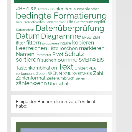
#BEZUG!
ausblenden
ausgeblendet
Anzahl
bedingte Formatierung
Bild
Blattschutz
copilot
benutzerdefiniertes Zahlenformat
Datenüberprüfung
Datenschnitt
Datum
Diagramme
ERSETZEN
filtern
kopieren
filter
Inquire
gruppieren
markieren
Leerzeichen
löschen
Liste
Schutz
Namen
Pivot
Parameter
sortieren
Summe
SVERWEIS
suchen
Text
Tastenkombination
Uhrzeit
VBA
Zahl
WENN
XML
XVERWEIS
verbundene Zellen
Zahlenformat
Zeilenumbruch
ziehen
zählenwenn
Überschrift
Einige der Bücher, die ich veröffentlicht
habe: