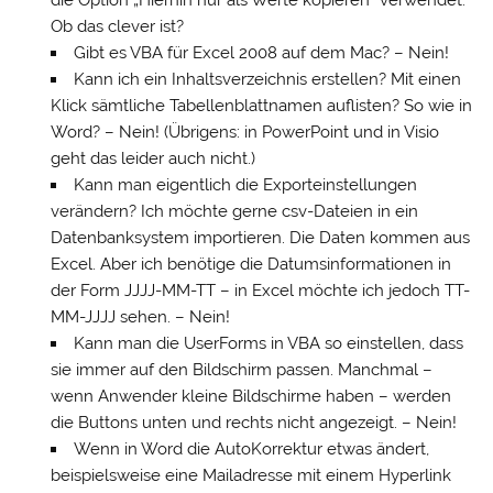
die Option „Hierhin nur als Werte kopieren“ verwendet.
Ob das clever ist?
Gibt es VBA für Excel 2008 auf dem Mac? – Nein!
Kann ich ein Inhaltsverzeichnis erstellen? Mit einen
Klick sämtliche Tabellenblattnamen auflisten? So wie in
Word? – Nein! (Übrigens: in PowerPoint und in Visio
geht das leider auch nicht.)
Kann man eigentlich die Exporteinstellungen
verändern? Ich möchte gerne csv-Dateien in ein
Datenbanksystem importieren. Die Daten kommen aus
Excel. Aber ich benötige die Datumsinformationen in
der Form JJJJ-MM-TT – in Excel möchte ich jedoch TT-
MM-JJJJ sehen. – Nein!
Kann man die UserForms in VBA so einstellen, dass
sie immer auf den Bildschirm passen. Manchmal –
wenn Anwender kleine Bildschirme haben – werden
die Buttons unten und rechts nicht angezeigt. – Nein!
Wenn in Word die AutoKorrektur etwas ändert,
beispielsweise eine Mailadresse mit einem Hyperlink