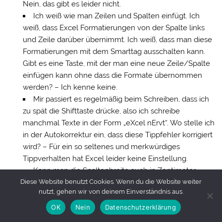
Nein, das gibt es leider nicht.
Ich weiß wie man Zeilen und Spalten einfügt. Ich
weiß, dass Excel Formatierungen von der Spalte links
und Zeile darüber übernimmt. Ich weiß, dass man diese
Formatierungen mit dem Smarttag ausschalten kann.
Gibt es eine Taste, mit der man eine neue Zeile/Spalte
einfügen kann ohne dass die Formate übernommen
werden? – Ich kenne keine.
Mir passiert es regelmäßig beim Schreiben, dass ich
zu spät die Shifttaste drücke, also ich schreibe
manchmal Texte in der Form „eXcel nErvt“. Wo stelle ich
in der Autokorrektur ein, dass diese Tippfehler korrigiert
wird? – Für ein so seltenes und merkwürdiges
Tippverhalten hat Excel leider keine Einstellung.
Kann man die Spaltenbreite auch in Zentimeter
Diese Website benutzt Cookies. Wenn du die Website weiter
angeben? – Leider nein – nur in der Seitenansicht
nutzt, gehen wir von deinem Einverständnis aus.
sehen (danke für den Hinweis an Michael Weiner).
Einige Dialoge lassen sich nicht vergrößern. Gibt es
OK
Nein
Datenschutzerklärung
einen Trick, wie man sie an der Ecke packen und ziehen