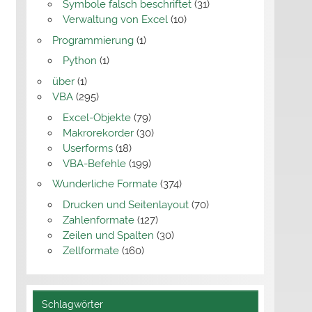
Symbole falsch beschriftet
(31)
Verwaltung von Excel
(10)
Programmierung
(1)
Python
(1)
über
(1)
VBA
(295)
Excel-Objekte
(79)
Makrorekorder
(30)
Userforms
(18)
VBA-Befehle
(199)
Wunderliche Formate
(374)
Drucken und Seitenlayout
(70)
Zahlenformate
(127)
Zeilen und Spalten
(30)
Zellformate
(160)
Schlagwörter