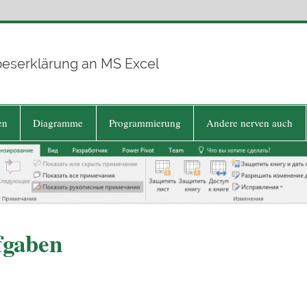
beserklärung an MS Excel
en
Diagramme
Programmierung
Andere nerven auch
fgaben