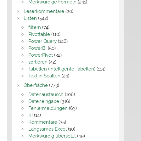
Merkwürdige Formeln
(241)
Leserkommentare
(20)
Listen
(542)
filtern
(74)
Pivottable
(110)
Power Query
(146)
PowerBI
(50)
PowerPivot
(32)
sortieren
(42)
Tabellen (Intelligente Tabellen)
(114)
Text in Spalten
(24)
Oberfläche
(773)
Datenaustausch
(106)
Dateneingabe
(316)
Fehlermeldungen
(63)
KI
(14)
Kommentare
(35)
Langsames Excel
(10)
Merkwürdig übersetzt
(49)