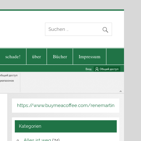
schade!
über
Bücher
Impressum
https://www.buymeacoffee.com/renemartin
Kategorien
Alles ist weg
(74)