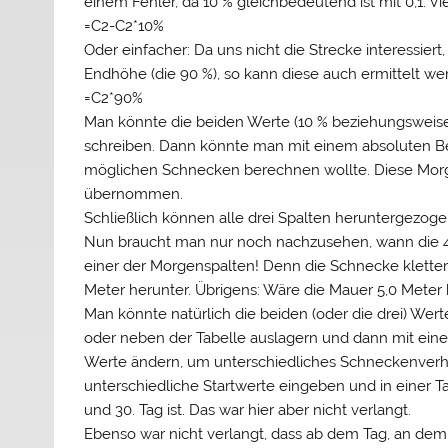
einem Fehler, da 10 % gleichbedeutend ist mit 0,1. 
=C2-C2*10%
Oder einfacher: Da uns nicht die Strecke interessiert
Endhöhe (die 90 %), so kann diese auch ermittelt we
=C2*90%
Man könnte die beiden Werte (10 % beziehungsweise 9
schreiben. Dann könnte man mit einem absoluten Be
möglichen Schnecken berechnen wollte. Diese Morg
übernommen.
Schließlich können alle drei Spalten heruntergezog
Nun braucht man nur noch nachzusehen, wann die 4,5 
einer der Morgenspalten! Denn die Schnecke klettert 
Meter herunter. Übrigens: Wäre die Mauer 5,0 Met
Man könnte natürlich die beiden (oder die drei) Werte
oder neben der Tabelle auslagern und dann mit ein
Werte ändern, um unterschiedliches Schneckenverh
unterschiedliche Startwerte eingeben und in einer T
und 30. Tag ist. Das war hier aber nicht verlangt.
Ebenso war nicht verlangt, dass ab dem Tag, an dem 