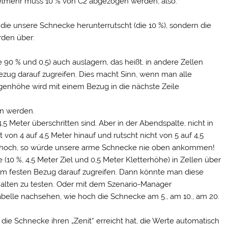
Vielmehr muss 10 % von C2 abgezogen werden, also:
, die unsere Schnecke herunterrutscht (die 10 %), sondern die
rden über:
0 % und 0,5) auch auslagern, das heißt, in andere Zellen
zug darauf zugreifen. Dies macht Sinn, wenn man alle
enhöhe wird mit einem Bezug in die nächste Zeile
en werden.
Meter überschritten sind. Aber in der Abendspalte, nicht in
von 4 auf 4,5 Meter hinauf und rutscht nicht von 5 auf 4,5
er hoch, so würde unsere arme Schnecke nie oben ankommen!
 (10 %, 4,5 Meter Ziel und 0,5 Meter Kletterhöhe) in Zellen über
em festen Bezug darauf zugreifen. Dann könnte man diese
alten zu testen. Oder mit dem Szenario-Manager
abelle nachsehen, wie hoch die Schnecke am 5., am 10., am 20.
die Schnecke ihren „Zenit“ erreicht hat, die Werte automatisch