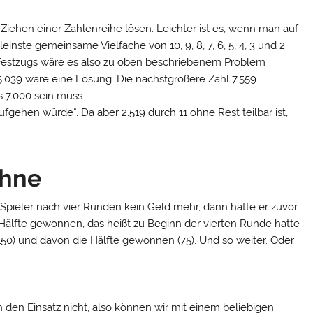
Ziehen einer Zahlenreihe lösen. Leichter ist es, wenn man auf
einste gemeinsame Vielfache von 10, 9, 8, 7, 6, 5, 4, 3 und 2
es Festzugs wäre es also zu oben beschriebenem Problem
039 wäre eine Lösung. Die nächstgrößere Zahl 7.559
s 7.000 sein muss.
aufgehen würde“. Da aber 2.519 durch 11 ohne Rest teilbar ist,
ähne
Spieler nach vier Runden kein Geld mehr, dann hatte er zuvor
Hälfte gewonnen, das heißt zu Beginn der vierten Runde hatte
 150) und davon die Hälfte gewonnen (75). Und so weiter. Oder
en den Einsatz nicht, also können wir mit einem beliebigen