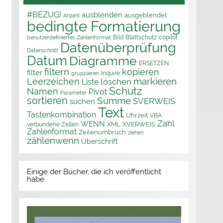
#BEZUG!
ausblenden
ausgeblendet
Anzahl
bedingte Formatierung
Bild
Blattschutz
copilot
benutzerdefiniertes Zahlenformat
Datenüberprüfung
Datenschnitt
Datum
Diagramme
ERSETZEN
filtern
kopieren
filter
Inquire
gruppieren
markieren
Leerzeichen
löschen
Liste
Schutz
Namen
Pivot
Parameter
sortieren
Summe
SVERWEIS
suchen
Text
Tastenkombination
Uhrzeit
VBA
Zahl
WENN
XML
XVERWEIS
verbundene Zellen
Zahlenformat
Zeilenumbruch
ziehen
zählenwenn
Überschrift
Einige der Bücher, die ich veröffentlicht
habe: