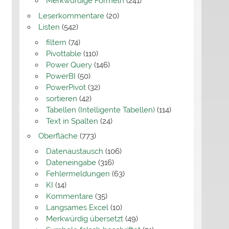
Merkwürdige Formeln
(241)
Leserkommentare
(20)
Listen
(542)
filtern
(74)
Pivottable
(110)
Power Query
(146)
PowerBI
(50)
PowerPivot
(32)
sortieren
(42)
Tabellen (Intelligente Tabellen)
(114)
Text in Spalten
(24)
Oberfläche
(773)
Datenaustausch
(106)
Dateneingabe
(316)
Fehlermeldungen
(63)
KI
(14)
Kommentare
(35)
Langsames Excel
(10)
Merkwürdig übersetzt
(49)