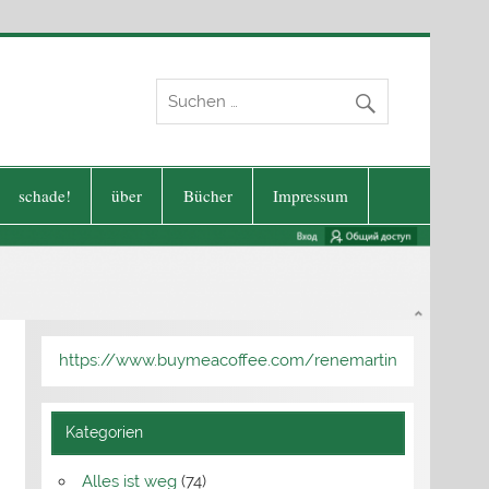
schade!
über
Bücher
Impressum
https://www.buymeacoffee.com/renemartin
Kategorien
Alles ist weg
(74)