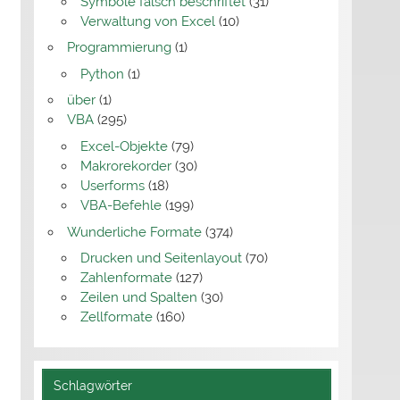
Symbole falsch beschriftet
(31)
Verwaltung von Excel
(10)
Programmierung
(1)
Python
(1)
über
(1)
VBA
(295)
Excel-Objekte
(79)
Makrorekorder
(30)
Userforms
(18)
VBA-Befehle
(199)
Wunderliche Formate
(374)
Drucken und Seitenlayout
(70)
Zahlenformate
(127)
Zeilen und Spalten
(30)
Zellformate
(160)
Schlagwörter