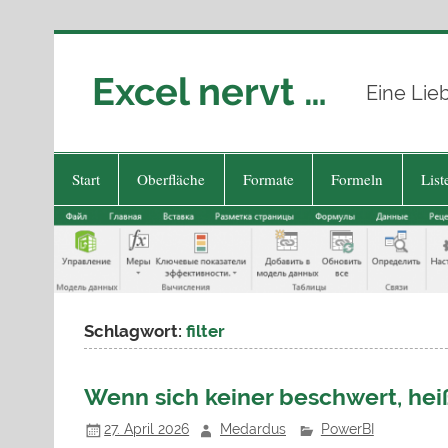
Zum
Inhalt
springen
Excel nervt …
Eine Lie
Start
Oberfläche
Formate
Formeln
List
Schlagwort:
filter
Wenn sich keiner beschwert, heißt
27. April 2026
Medardus
PowerBI