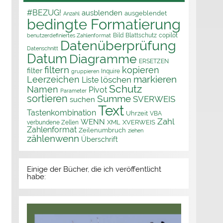
#BEZUG!
ausblenden
ausgeblendet
Anzahl
bedingte Formatierung
Bild
Blattschutz
copilot
benutzerdefiniertes Zahlenformat
Datenüberprüfung
Datenschnitt
Datum
Diagramme
ERSETZEN
filtern
kopieren
filter
Inquire
gruppieren
markieren
Leerzeichen
löschen
Liste
Schutz
Namen
Pivot
Parameter
sortieren
Summe
SVERWEIS
suchen
Text
Tastenkombination
Uhrzeit
VBA
Zahl
WENN
XML
XVERWEIS
verbundene Zellen
Zahlenformat
Zeilenumbruch
ziehen
zählenwenn
Überschrift
Einige der Bücher, die ich veröffentlicht
habe: