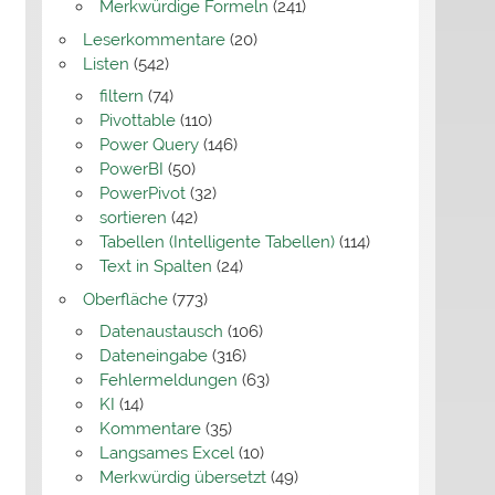
Merkwürdige Formeln
(241)
Leserkommentare
(20)
Listen
(542)
filtern
(74)
Pivottable
(110)
Power Query
(146)
PowerBI
(50)
PowerPivot
(32)
sortieren
(42)
Tabellen (Intelligente Tabellen)
(114)
Text in Spalten
(24)
Oberfläche
(773)
Datenaustausch
(106)
Dateneingabe
(316)
Fehlermeldungen
(63)
KI
(14)
Kommentare
(35)
Langsames Excel
(10)
Merkwürdig übersetzt
(49)