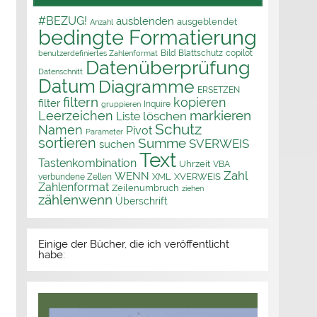
#BEZUG!
ausblenden
ausgeblendet
Anzahl
bedingte Formatierung
Bild
Blattschutz
copilot
benutzerdefiniertes Zahlenformat
Datenüberprüfung
Datenschnitt
Datum
Diagramme
ERSETZEN
filtern
kopieren
filter
Inquire
gruppieren
markieren
Leerzeichen
löschen
Liste
Schutz
Namen
Pivot
Parameter
sortieren
Summe
SVERWEIS
suchen
Text
Tastenkombination
Uhrzeit
VBA
Zahl
WENN
XML
XVERWEIS
verbundene Zellen
Zahlenformat
Zeilenumbruch
ziehen
zählenwenn
Überschrift
Einige der Bücher, die ich veröffentlicht
habe: