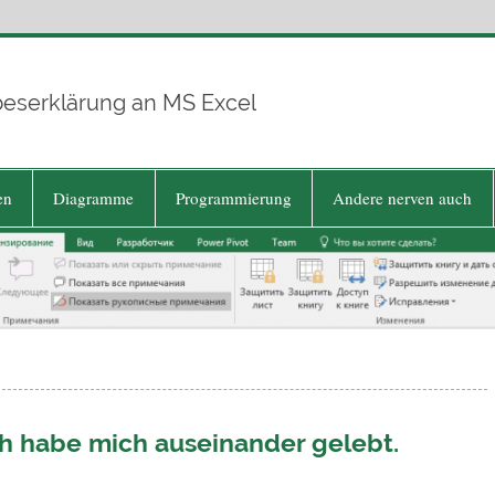
beserklärung an MS Excel
en
Diagramme
Programmierung
Andere nerven auch
h habe mich auseinander gelebt.