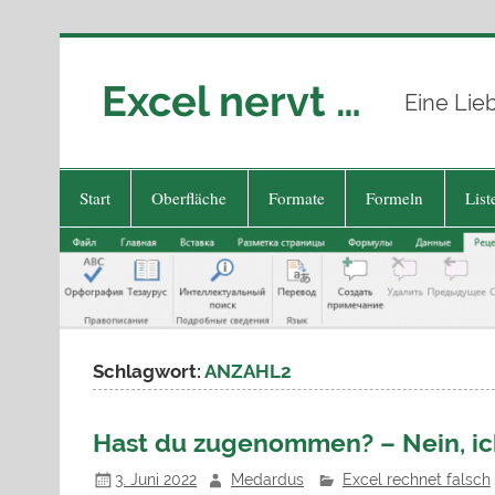
Zum
Inhalt
springen
Excel nervt …
Eine Lie
Start
Oberfläche
Formate
Formeln
List
Schlagwort:
ANZAHL2
Hast du zugenommen? – Nein, ic
3. Juni 2022
Medardus
Excel rechnet falsch