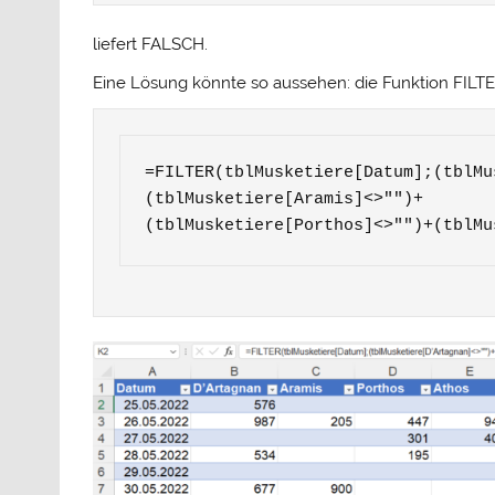
liefert FALSCH.
Eine Lösung könnte so aussehen: die Funktion FILTER l
=FILTER(tblMusketiere[Datum];(tblMu
(tblMusketiere[Aramis]<>"")+

(tblMusketiere[Porthos]<>"")+(tblMu