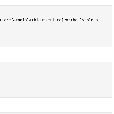
tiere[Aramis]&tblMusketiere[Porthos]&tblMus