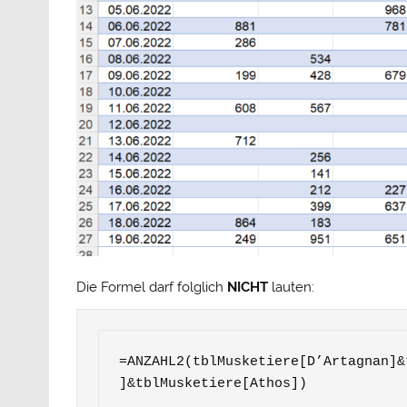
Die Formel darf folglich
NICHT
lauten:
=ANZAHL2(tblMusketiere[D’Artagnan]&
]&tblMusketiere[Athos])