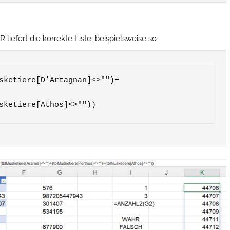
iefert die korrekte Liste, beispielsweise so:
sketiere[D’Artagnan]<>"")+
sketiere[Athos]<>""))