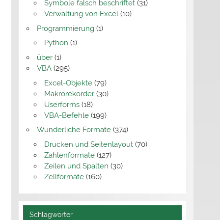
Symbole falsch beschriftet
(31)
Verwaltung von Excel
(10)
Programmierung
(1)
Python
(1)
über
(1)
VBA
(295)
Excel-Objekte
(79)
Makrorekorder
(30)
Userforms
(18)
VBA-Befehle
(199)
Wunderliche Formate
(374)
Drucken und Seitenlayout
(70)
Zahlenformate
(127)
Zeilen und Spalten
(30)
Zellformate
(160)
Schlagwörter