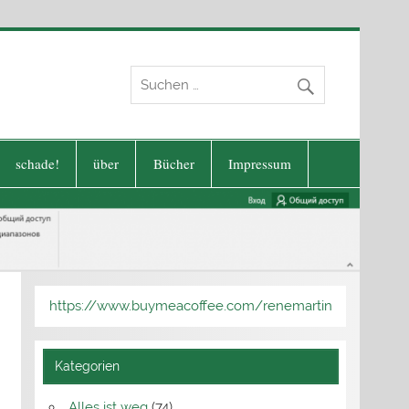
schade!
über
Bücher
Impressum
https://www.buymeacoffee.com/renemartin
Kategorien
Alles ist weg
(74)