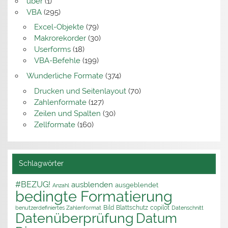
über
(1)
VBA
(295)
Excel-Objekte
(79)
Makrorekorder
(30)
Userforms
(18)
VBA-Befehle
(199)
Wunderliche Formate
(374)
Drucken und Seitenlayout
(70)
Zahlenformate
(127)
Zeilen und Spalten
(30)
Zellformate
(160)
Schlagwörter
#BEZUG!
ausblenden
ausgeblendet
Anzahl
bedingte Formatierung
Bild
Blattschutz
copilot
benutzerdefiniertes Zahlenformat
Datenschnitt
Datenüberprüfung
Datum