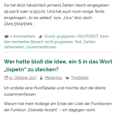
Da hat doch tatsächlich jemand Zahlen falsch eingegeben:
49,240.8 oder 11,593.00. Und hat auch noch einige Texte
eingetragen: „to be added“, bzw. „t.b.a.“ Also doch
ZÄHLENWENN …
2 Kommentare
Grund
,
gruppieren
,
HÄUFIGKEIT
,
Kann
den markierten Bereich nicht gruppieren
,
Text
,
Zahlen
,
zählenwenn
,
zusammenfassen
Wer hatte bloß die Idee, ein S in das Wort
„lispeln“ zu stecken?
21. Oktober 2017
Medardus
Pivottable
Ich erstelle eine PivotTabelle und möchte dort die Werte
zusammenfassen.
Warum hat mein Kollege am Ende der Liste der Funktionen
die Funktion „Diskrete Anzahl“ – ich dagegen nicht: