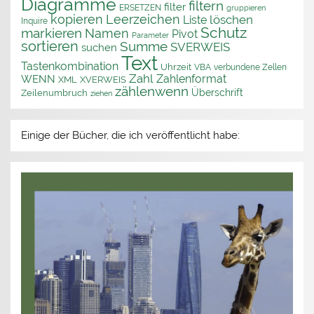
Diagramme
filtern
filter
ERSETZEN
gruppieren
kopieren
Leerzeichen
löschen
Liste
Inquire
Schutz
markieren
Namen
Pivot
Parameter
sortieren
Summe
SVERWEIS
suchen
Text
Tastenkombination
Uhrzeit
VBA
verbundene Zellen
Zahl
Zahlenformat
WENN
XML
XVERWEIS
zählenwenn
Überschrift
Zeilenumbruch
ziehen
Einige der Bücher, die ich veröffentlicht habe: