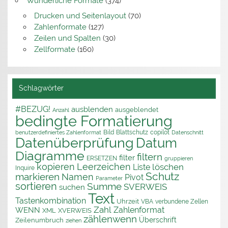
Wunderliche Formate
(374)
Drucken und Seitenlayout
(70)
Zahlenformate
(127)
Zeilen und Spalten
(30)
Zellformate
(160)
Schlagwörter
#BEZUG!
ausblenden
ausgeblendet
Anzahl
bedingte Formatierung
Bild
Blattschutz
copilot
benutzerdefiniertes Zahlenformat
Datenschnitt
Datenüberprüfung
Datum
Diagramme
filtern
filter
ERSETZEN
gruppieren
kopieren
Leerzeichen
löschen
Liste
Inquire
Schutz
markieren
Namen
Pivot
Parameter
sortieren
Summe
SVERWEIS
suchen
Text
Tastenkombination
Uhrzeit
VBA
verbundene Zellen
Zahl
Zahlenformat
WENN
XML
XVERWEIS
zählenwenn
Überschrift
Zeilenumbruch
ziehen