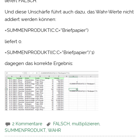
liefert FALSCH.
Und diese Unschärfe führt auch dazu, das Wahr-Werte nicht
addiert werden können:
=SUMMENPRODUKT(C:C=“Briefpapier“)
liefert 0.
=SUMMENPRODUKT((C:C=“Briefpapier“)*1)
dagegen das korrekte Ergebnis:
2 Kommentare
FALSCH
,
multiplizieren
,
SUMMENPRODUKT
,
WAHR