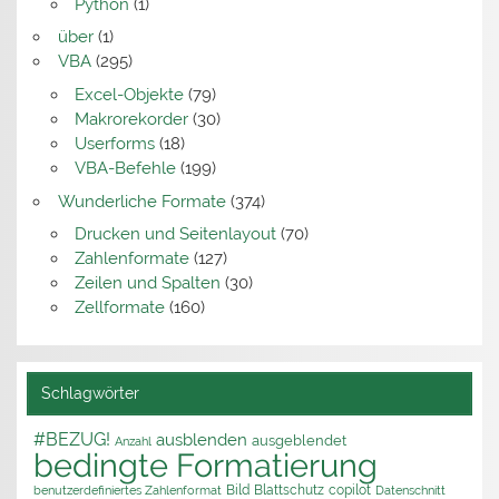
Python
(1)
über
(1)
VBA
(295)
Excel-Objekte
(79)
Makrorekorder
(30)
Userforms
(18)
VBA-Befehle
(199)
Wunderliche Formate
(374)
Drucken und Seitenlayout
(70)
Zahlenformate
(127)
Zeilen und Spalten
(30)
Zellformate
(160)
Schlagwörter
#BEZUG!
ausblenden
ausgeblendet
Anzahl
bedingte Formatierung
Bild
Blattschutz
copilot
benutzerdefiniertes Zahlenformat
Datenschnitt