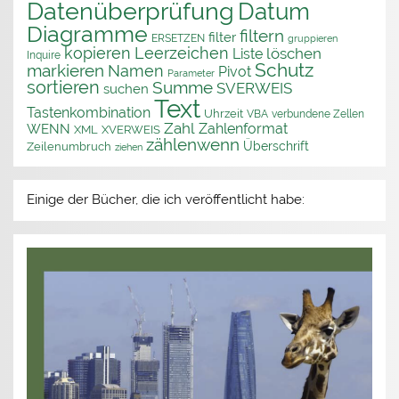
Datenüberprüfung
Datum
Diagramme
filtern
filter
ERSETZEN
gruppieren
kopieren
Leerzeichen
löschen
Liste
Inquire
Schutz
markieren
Namen
Pivot
Parameter
sortieren
Summe
SVERWEIS
suchen
Text
Tastenkombination
Uhrzeit
VBA
verbundene Zellen
Zahl
Zahlenformat
WENN
XML
XVERWEIS
zählenwenn
Überschrift
Zeilenumbruch
ziehen
Einige der Bücher, die ich veröffentlicht habe: