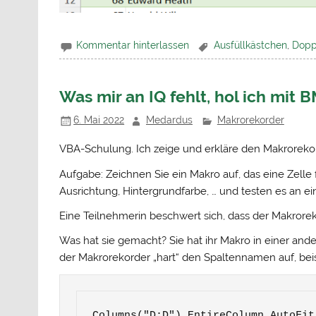
Kommentar hinterlassen
Ausfüllkästchen
,
Dopp
Was mir an IQ fehlt, hol ich mit
6. Mai 2022
Medardus
Makrorekorder
VBA-Schulung. Ich zeige und erkläre den Makroreko
Aufgabe: Zeichnen Sie ein Makro auf, das eine Zelle for
Ausrichtung, Hintergrundfarbe, … und testen es an ei
Eine Teilnehmerin beschwert sich, dass der Makrorek
Was hat sie gemacht? Sie hat ihr Makro in einer ande
der Makrorekorder „hart“ den Spaltennamen auf, bei
Columns("D:D").EntireColumn.AutoFit