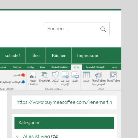
schade!
über
Bücher
Impressum
https://www.buymeacoffee.com/renemartin
Kategorien
Alles ist weg
(74)