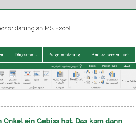
beserklärung an MS Excel
en
Diagramme
Programmierung
Andere nerven auch
n Onkel ein Gebiss hat. Das kam dann