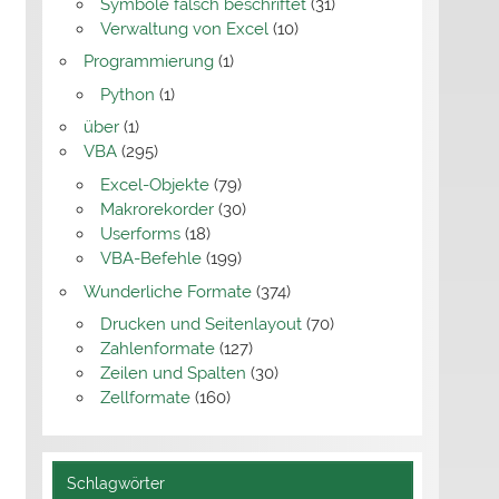
Symbole falsch beschriftet
(31)
Verwaltung von Excel
(10)
Programmierung
(1)
Python
(1)
über
(1)
VBA
(295)
Excel-Objekte
(79)
Makrorekorder
(30)
Userforms
(18)
VBA-Befehle
(199)
Wunderliche Formate
(374)
Drucken und Seitenlayout
(70)
Zahlenformate
(127)
Zeilen und Spalten
(30)
Zellformate
(160)
Schlagwörter