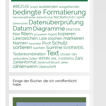
#BEZUG!
ausblenden
ausgeblendet
Anzahl
bedingte Formatierung
Bild
Blattschutz
copilot
benutzerdefiniertes Zahlenformat
Datenüberprüfung
Datenschnitt
Datum
Diagramme
ERSETZEN
filtern
kopieren
filter
Inquire
gruppieren
markieren
Leerzeichen
löschen
Liste
Schutz
Namen
Pivot
Parameter
sortieren
Summe
SVERWEIS
suchen
Text
Tastenkombination
Uhrzeit
VBA
Zahl
WENN
XML
XVERWEIS
verbundene Zellen
Zahlenformat
Zeilenumbruch
ziehen
zählenwenn
Überschrift
Einige der Bücher, die ich veröffentlicht
habe: