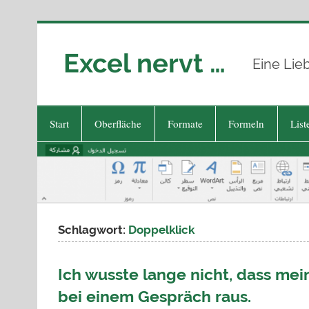
Zum
Inhalt
springen
Excel nervt …
Eine Lie
Start
Oberfläche
Formate
Formeln
List
Schlagwort:
Doppelklick
Ich wusste lange nicht, dass mei
bei einem Gespräch raus.