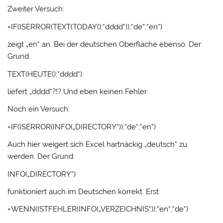
Zweiter Versuch:
=IF(ISERROR(TEXT(TODAY();“dddd“));“de“;“en“)
zeigt „en“ an. Bei der deutschen Oberfläche ebenso. Der
Grund:
TEXT(HEUTE();“dddd“)
liefert „dddd“?!? Und eben keinen Fehler.
Noch ein Versuch:
=IF(ISERROR(INFO(„DIRECTORY“));“de“;“en“)
Auch hier weigert sich Excel hartnäckig „deutsch“ zu
werden. Der Grund:
INFO(„DIRECTORY“)
funktioniert auch im Deutschen korrekt. Erst
=WENN(ISTFEHLER(INFO(„VERZEICHNIS“));“en“;“de“)