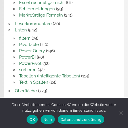
Excel rechnet gar nicht
(61)
Fehlermeldungen
(93)
Merkwürdige Formeln
(241)
Leserkommentare
(20)
Listen
(542)
filtern
(74)
Pivottable
(110)
Power Query
(146)
PowerBI
(50)
PowerPivot
(32)
sortieren
(42)
Tabellen (Intelligente Tabellen)
(114)
Text in Spalten
(24)
Oberfläche
(773)
Datenaustausch
(106)
Diese Website benutzt Cookies. Wenn du die Website weiter
Dateneingabe
(316)
nutzt, gehen wir von deinem Einverständnis aus.
Fehlermeldungen
(63)
KI
(14)
OK
Nein
Datenschutzerklärung
Kommentare
(35)