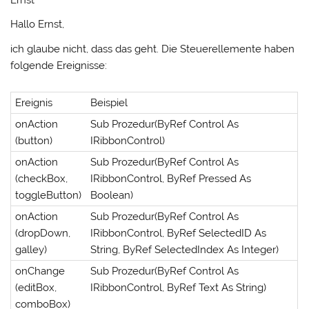
Hallo Ernst,
ich glaube nicht, dass das geht. Die Steuerellemente haben
folgende Ereignisse:
Ereignis
Beispiel
onAction
Sub Prozedur(ByRef Control As
(button)
IRibbonControl)
onAction
Sub Prozedur(ByRef Control As
(checkBox,
IRibbonControl, ByRef Pressed As
toggleButton)
Boolean)
onAction
Sub Prozedur(ByRef Control As
(dropDown,
IRibbonControl, ByRef SelectedID As
galley)
String, ByRef SelectedIndex As Integer)
onChange
Sub Prozedur(ByRef Control As
(editBox,
IRibbonControl, ByRef Text As String)
comboBox)