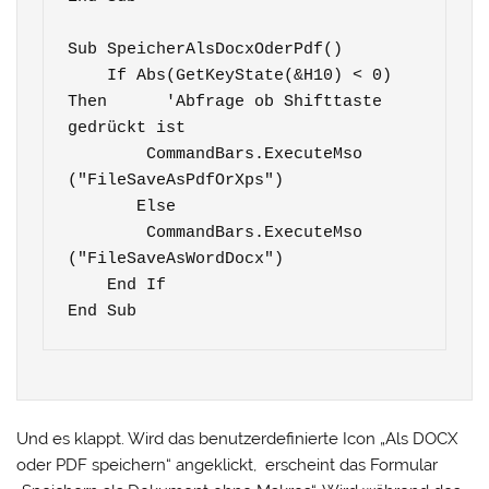
Sub SpeicherAlsDocxOderPdf()

    If Abs(GetKeyState(&H10) < 0) 
Then      'Abfrage ob Shifttaste 
gedrückt ist

        CommandBars.ExecuteMso 
("FileSaveAsPdfOrXps")

       Else

        CommandBars.ExecuteMso 
("FileSaveAsWordDocx")

    End If

End Sub
Und es klappt. Wird das benutzerdefinierte Icon „Als DOCX
oder PDF speichern“ angeklickt, erscheint das Formular