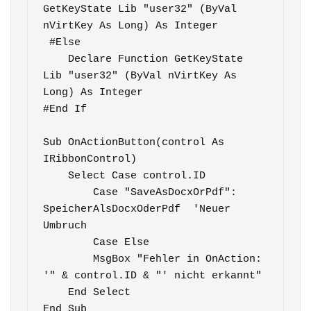
GetKeyState Lib "user32" (ByVal 
nVirtKey As Long) As Integer

 #Else

    Declare Function GetKeyState 
Lib "user32" (ByVal nVirtKey As 
Long) As Integer

#End If

Sub OnActionButton(control As 
IRibbonControl)

    Select Case control.ID

        Case "SaveAsDocxOrPdf":          
SpeicherAlsDocxOderPdf  'Neuer 
Umbruch

        Case Else

        MsgBox "Fehler in OnAction: 
'" & control.ID & "' nicht erkannt"

    End Select

End Sub
