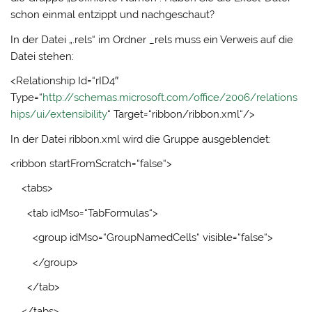
schon einmal entzippt und nachgeschaut?
In der Datei „.rels“ im Ordner _rels muss ein Verweis auf die
Datei stehen:
<Relationship Id=“rID4″
Type=“
http://schemas.microsoft.com/office/2006/relations
hips/ui/extensibility
“ Target=“ribbon/ribbon.xml“/>
In der Datei ribbon.xml wird die Gruppe ausgeblendet:
<ribbon startFromScratch=“false“>
<tabs>
<tab idMso=“TabFormulas“>
<group idMso=“GroupNamedCells“ visible=“false“>
</group>
</tab>
</tabs>