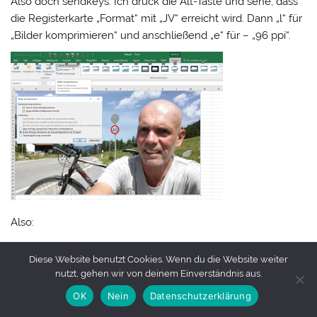
Also doch sendkeys. Ich drück die Alt-Taste und sehe, dass
die Registerkarte „Format“ mit „JV“ erreicht wird. Dann „l“ für
„Bilder komprimieren“ und anschließend „e“ für – „96 ppi“.
Also:
SendKeys „%jvle“
Diese Website benutzt Cookies. Wenn du die Website weiter
SendKeys „{Enter}“
nutzt, gehen wir von deinem Einverständnis aus.
OK
Nein
Datenschutzerklärung
Klappt nicht. Auch nicht: