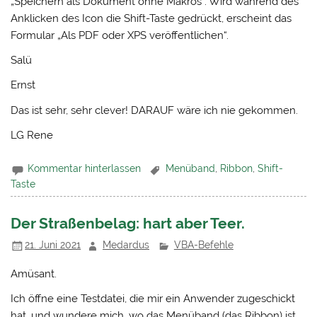
„Speichern als Dokument ohne Makros“. Wird während des
Anklicken des Icon die Shift-Taste gedrückt, erscheint das
Formular „Als PDF oder XPS veröffentlichen“.
Salü
Ernst
Das ist sehr, sehr clever! DARAUF wäre ich nie gekommen.
LG Rene
Kommentar hinterlassen
Menüband
,
Ribbon
,
Shift-
Taste
Der Straßenbelag: hart aber Teer.
21. Juni 2021
Medardus
VBA-Befehle
Amüsant.
Ich öffne eine Testdatei, die mir ein Anwender zugeschickt
hat, und wundere mich, wo das Menüband (das Ribbon) ist.