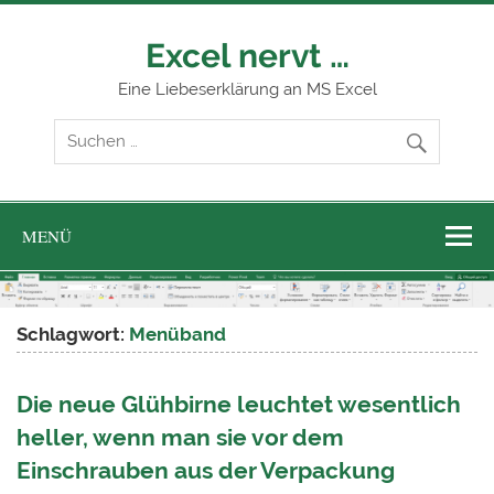
Zum
Inhalt
springen
Excel nervt …
Eine Liebeserklärung an MS Excel
MENÜ
Schlagwort:
Menüband
Die neue Glühbirne leuchtet wesentlich
heller, wenn man sie vor dem
Einschrauben aus der Verpackung