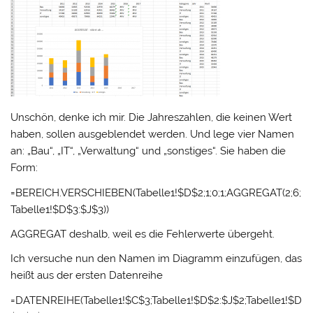
Unschön, denke ich mir. Die Jahreszahlen, die keinen Wert
haben, sollen ausgeblendet werden. Und lege vier Namen
an: „Bau“, „IT“, „Verwaltung“ und „sonstiges“. Sie haben die
Form:
=BEREICH.VERSCHIEBEN(Tabelle1!$D$2;1;0;1;AGGREGAT(2;6;
Tabelle1!$D$3:$J$3))
AGGREGAT deshalb, weil es die Fehlerwerte übergeht.
Ich versuche nun den Namen im Diagramm einzufügen, das
heißt aus der ersten Datenreihe
=DATENREIHE(Tabelle1!$C$3;Tabelle1!$D$2:$J$2;Tabelle1!$D