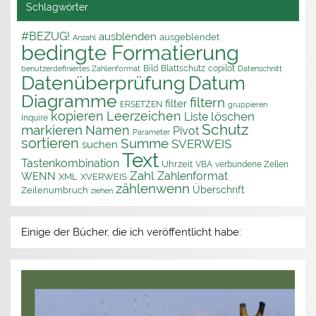
Schlagwörter
#BEZUG!
ausblenden
ausgeblendet
Anzahl
bedingte Formatierung
Bild
Blattschutz
copilot
benutzerdefiniertes Zahlenformat
Datenschnitt
Datenüberprüfung
Datum
Diagramme
filtern
filter
ERSETZEN
gruppieren
kopieren
Leerzeichen
löschen
Liste
Inquire
Schutz
markieren
Namen
Pivot
Parameter
sortieren
Summe
SVERWEIS
suchen
Text
Tastenkombination
Uhrzeit
VBA
verbundene Zellen
Zahl
Zahlenformat
WENN
XML
XVERWEIS
zählenwenn
Überschrift
Zeilenumbruch
ziehen
Einige der Bücher, die ich veröffentlicht habe: