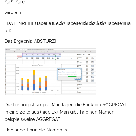
$3:$J$3;1)
wird ein:
=DATENREIHE(Tabelle1!$C$3;Tabelle1!$D$2:$J$2;Tabelle1!Ba
u;1)
Das Ergebnis: ABSTURZ!
Die Lösung ist simpel: Man lagert die Funktion AGGREGAT
in eine Zelle aus (hier: L3). Man gibt ihr einen Namen –
beispielsweise AGGREGAT.
Und ändert nun die Namen in: