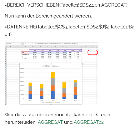
=BEREICH.VERSCHIEBEN(Tabelle1!$D$2;1;0;1;AGGREGAT)
Nun kann der Bereich geändert werden:
=DATENREIHE(Tabelle1!$C$3;Tabelle1!$D$2:$J$2;Tabelle1!Ba
u;1)
Wer dies ausprobieren möchte, kann die Dateien
herunterladen:
AGGREGAT
und
AGGREGAT02
.