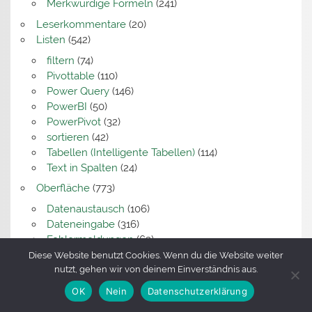
Merkwürdige Formeln
(241)
Leserkommentare
(20)
Listen
(542)
filtern
(74)
Pivottable
(110)
Power Query
(146)
PowerBI
(50)
PowerPivot
(32)
sortieren
(42)
Tabellen (Intelligente Tabellen)
(114)
Text in Spalten
(24)
Oberfläche
(773)
Datenaustausch
(106)
Dateneingabe
(316)
Fehlermeldungen
(63)
KI
(14)
Diese Website benutzt Cookies. Wenn du die Website weiter
Kommentare
(35)
nutzt, gehen wir von deinem Einverständnis aus.
Langsames Excel
(10)
OK
Nein
Datenschutzerklärung
Merkwürdig übersetzt
(49)