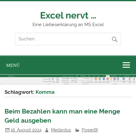
Zum
Inhalt
springen
Excel nervt …
Eine Liebeserklärung an MS Excel
MENÜ
Schlagwort:
Komma
Beim Bezahlen kann man eine Menge
Geld ausgeben
16. August 2024
Medardus
PowerBI