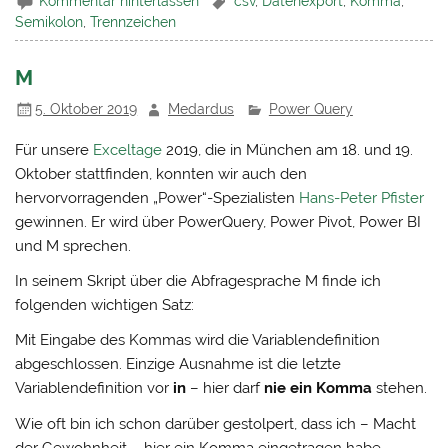
Kommentar hinterlassen
csv
,
Datenexport
,
Komma
,
Semikolon
,
Trennzeichen
M
5. Oktober 2019
Medardus
Power Query
Für unsere
Exceltage
2019, die in München am 18. und 19.
Oktober stattfinden, konnten wir auch den
hervorvorragenden „Power“-Spezialisten
Hans-Peter Pfister
gewinnen. Er wird über PowerQuery, Power Pivot, Power BI
und M sprechen.
In seinem Skript über die Abfragesprache M finde ich
folgenden wichtigen Satz:
Mit Eingabe des Kommas wird die Variablendefinition
abgeschlossen. Einzige Ausnahme ist die letzte
Variablendefinition vor
in
– hier darf
nie ein Komma
stehen.
Wie oft bin ich schon darüber gestolpert, dass ich – Macht
der Gewohnheit – hier ein Komma eingetragen habe.