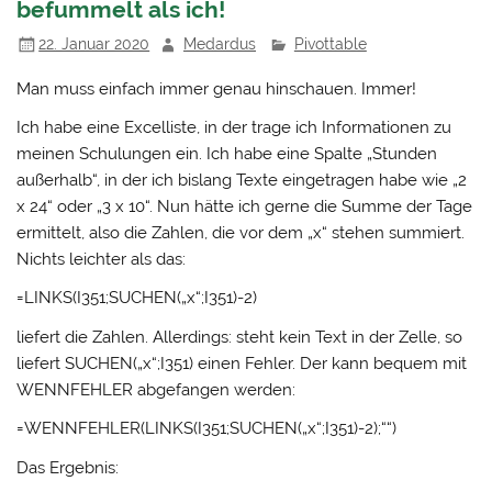
befummelt als ich!
22. Januar 2020
Medardus
Pivottable
Man muss einfach immer genau hinschauen. Immer!
Ich habe eine Excelliste, in der trage ich Informationen zu
meinen Schulungen ein. Ich habe eine Spalte „Stunden
außerhalb“, in der ich bislang Texte eingetragen habe wie „2
x 24“ oder „3 x 10“. Nun hätte ich gerne die Summe der Tage
ermittelt, also die Zahlen, die vor dem „x“ stehen summiert.
Nichts leichter als das:
=LINKS(I351;SUCHEN(„x“;I351)-2)
liefert die Zahlen. Allerdings: steht kein Text in der Zelle, so
liefert SUCHEN(„x“;I351) einen Fehler. Der kann bequem mit
WENNFEHLER abgefangen werden:
=WENNFEHLER(LINKS(I351;SUCHEN(„x“;I351)-2);““)
Das Ergebnis: