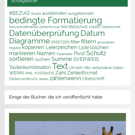
Schlagwörter
#BEZUG!
ausblenden
ausgeblendet
Anzahl
bedingte Formatierung
Bild
Blattschutz
copilot
benutzerdefiniertes Zahlenformat
Datenschnitt
Datenüberprüfung
Datum
Diagramme
filtern
filter
ERSETZEN
gruppieren
kopieren
Leerzeichen
löschen
Liste
Inquire
Schutz
markieren
Namen
Pivot
Parameter
sortieren
Summe
SVERWEIS
suchen
Text
Tastenkombination
Uhrzeit
VBA
verbundene Zellen
Zahl
Zahlenformat
WENN
XML
XVERWEIS
zählenwenn
Überschrift
Zeilenumbruch
ziehen
Einige der Bücher, die ich veröffentlicht habe: