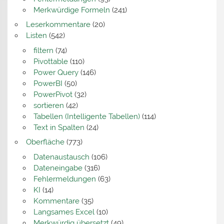
Merkwürdige Formeln
(241)
Leserkommentare
(20)
Listen
(542)
filtern
(74)
Pivottable
(110)
Power Query
(146)
PowerBI
(50)
PowerPivot
(32)
sortieren
(42)
Tabellen (Intelligente Tabellen)
(114)
Text in Spalten
(24)
Oberfläche
(773)
Datenaustausch
(106)
Dateneingabe
(316)
Fehlermeldungen
(63)
KI
(14)
Kommentare
(35)
Langsames Excel
(10)
Merkwürdig übersetzt
(49)