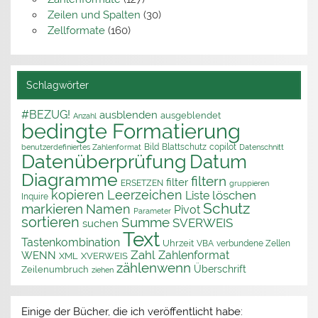
Zeilen und Spalten
(30)
Zellformate
(160)
Schlagwörter
#BEZUG!
ausblenden
ausgeblendet
Anzahl
bedingte Formatierung
Bild
Blattschutz
copilot
benutzerdefiniertes Zahlenformat
Datenschnitt
Datenüberprüfung
Datum
Diagramme
filtern
filter
ERSETZEN
gruppieren
kopieren
Leerzeichen
löschen
Liste
Inquire
Schutz
markieren
Namen
Pivot
Parameter
sortieren
Summe
SVERWEIS
suchen
Text
Tastenkombination
Uhrzeit
VBA
verbundene Zellen
Zahl
Zahlenformat
WENN
XML
XVERWEIS
zählenwenn
Überschrift
Zeilenumbruch
ziehen
Einige der Bücher, die ich veröffentlicht habe: