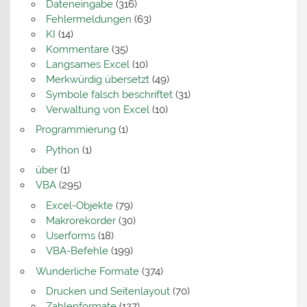
Dateneingabe
(316)
Fehlermeldungen
(63)
KI
(14)
Kommentare
(35)
Langsames Excel
(10)
Merkwürdig übersetzt
(49)
Symbole falsch beschriftet
(31)
Verwaltung von Excel
(10)
Programmierung
(1)
Python
(1)
über
(1)
VBA
(295)
Excel-Objekte
(79)
Makrorekorder
(30)
Userforms
(18)
VBA-Befehle
(199)
Wunderliche Formate
(374)
Drucken und Seitenlayout
(70)
Zahlenformate
(127)