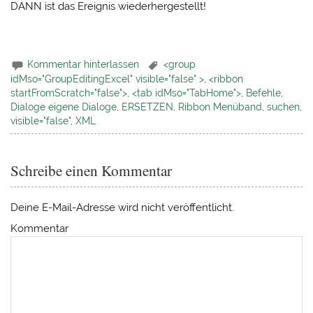
DANN ist das Ereignis wiederhergestellt!
Kommentar hinterlassen
<group
idMso="GroupEditingExcel" visible="false" >
,
<ribbon
startFromScratch="false">
,
<tab idMso="TabHome">
,
Befehle
,
Dialoge eigene Dialoge
,
ERSETZEN
,
Ribbon Menüband
,
suchen
,
visible="false"
,
XML
Schreibe einen Kommentar
Deine E-Mail-Adresse wird nicht veröffentlicht.
Kommentar