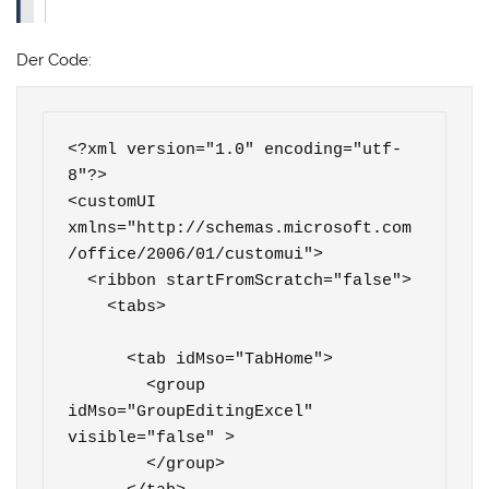
Der Code:
<?xml version="1.0" encoding="utf-
8"?>

<customUI 
xmlns="http://schemas.microsoft.com
/office/2006/01/customui">

  <ribbon startFromScratch="false">

    <tabs>

      <tab idMso="TabHome">

        <group 
idMso="GroupEditingExcel" 
visible="false" >

        </group>
