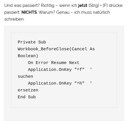
Und was passiert? Richtig – wenn ich
jetzt
[Strg] + [F] drücke,
passiert:
NICHTS
. Warum? Genau – ich muss natürlich
schreiben:
Private Sub 
Workbook_BeforeClose(Cancel As 
Boolean)

    On Error Resume Next

    Application.OnKey "^f"  ' 
suchen

    Application.OnKey "^h"  ' 
ersetzen

End Sub