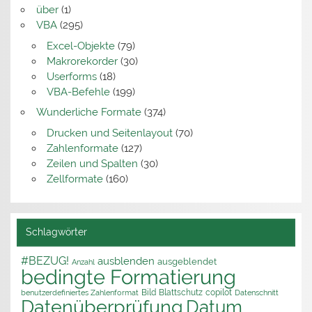
über
(1)
VBA
(295)
Excel-Objekte
(79)
Makrorekorder
(30)
Userforms
(18)
VBA-Befehle
(199)
Wunderliche Formate
(374)
Drucken und Seitenlayout
(70)
Zahlenformate
(127)
Zeilen und Spalten
(30)
Zellformate
(160)
Schlagwörter
#BEZUG!
ausblenden
ausgeblendet
Anzahl
bedingte Formatierung
Bild
Blattschutz
copilot
benutzerdefiniertes Zahlenformat
Datenschnitt
Datenüberprüfung
Datum