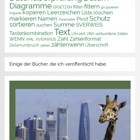
Diagramme
filtern
filter
ERSETZEN
gruppieren
kopieren
Leerzeichen
löschen
Liste
Inquire
Schutz
markieren
Namen
Pivot
Parameter
sortieren
Summe
SVERWEIS
suchen
Text
Tastenkombination
Uhrzeit
VBA
verbundene Zellen
Zahl
Zahlenformat
WENN
XML
XVERWEIS
zählenwenn
Überschrift
Zeilenumbruch
ziehen
Einige der Bücher, die ich veröffentlicht habe: