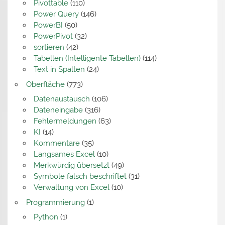
Pivottable
(110)
Power Query
(146)
PowerBI
(50)
PowerPivot
(32)
sortieren
(42)
Tabellen (Intelligente Tabellen)
(114)
Text in Spalten
(24)
Oberfläche
(773)
Datenaustausch
(106)
Dateneingabe
(316)
Fehlermeldungen
(63)
KI
(14)
Kommentare
(35)
Langsames Excel
(10)
Merkwürdig übersetzt
(49)
Symbole falsch beschriftet
(31)
Verwaltung von Excel
(10)
Programmierung
(1)
Python
(1)