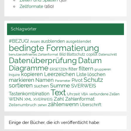
Zeilen und Spalten
(30)
Zellformate
(160)
Schlagwörter
#BEZUG!
ausblenden
ausgeblendet
Anzahl
bedingte Formatierung
Bild
Blattschutz
copilot
benutzerdefiniertes Zahlenformat
Datenschnitt
Datenüberprüfung
Datum
Diagramme
filtern
filter
ERSETZEN
gruppieren
kopieren
Leerzeichen
löschen
Liste
Inquire
Schutz
markieren
Namen
Pivot
Parameter
sortieren
Summe
SVERWEIS
suchen
Text
Tastenkombination
Uhrzeit
VBA
verbundene Zellen
Zahl
Zahlenformat
WENN
XML
XVERWEIS
zählenwenn
Überschrift
Zeilenumbruch
ziehen
Einige der Bücher, die ich veröffentlicht habe: