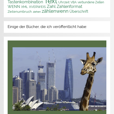
Text
Tastenkombination
Uhrzeit
VBA
verbundene Zellen
Zahl
Zahlenformat
WENN
XML
XVERWEIS
zählenwenn
Überschrift
Zeilenumbruch
ziehen
Einige der Bücher, die ich veröffentlicht habe: