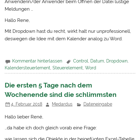
Anwenderin/der Anwender beim Öffnen der Datei lustige
Meldungen …
Hallo Rene,
Mit Dropdown hast du recht, wirkt halt nur unprofessionell,
deswegen die Idee mit dem Kalender analog zu Word.
Kommentar hinterlassen
Control
,
Datum
,
Dropdown
,
Kalendersteuerlement
,
Steuerelement
,
Word
Die ersten 5 Tage nach dem
Wochenende sind die schlimmsten
4. Februar 2018
Medardus
Dateneingabe
Hallo lieber René,
…da habe ich doch gleich vorab eine Frage:
wie lassen sich die Objekte in der beigefügten Excel-Tabelle