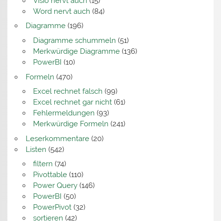
Visio nervt auch
(15)
Word nervt auch
(84)
Diagramme
(196)
Diagramme schummeln
(51)
Merkwürdige Diagramme
(136)
PowerBI
(10)
Formeln
(470)
Excel rechnet falsch
(99)
Excel rechnet gar nicht
(61)
Fehlermeldungen
(93)
Merkwürdige Formeln
(241)
Leserkommentare
(20)
Listen
(542)
filtern
(74)
Pivottable
(110)
Power Query
(146)
PowerBI
(50)
PowerPivot
(32)
sortieren
(42)