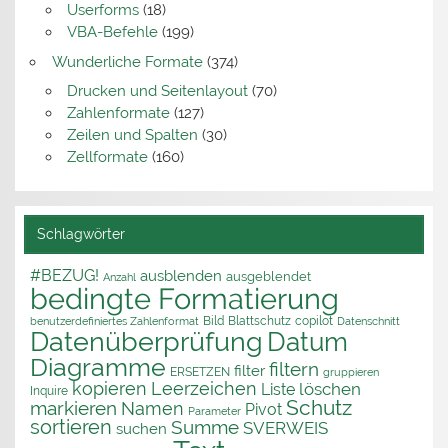
Userforms
(18)
VBA-Befehle
(199)
Wunderliche Formate
(374)
Drucken und Seitenlayout
(70)
Zahlenformate
(127)
Zeilen und Spalten
(30)
Zellformate
(160)
Schlagwörter
#BEZUG!
ausblenden
ausgeblendet
Anzahl
bedingte Formatierung
Bild
Blattschutz
copilot
benutzerdefiniertes Zahlenformat
Datenschnitt
Datenüberprüfung
Datum
Diagramme
filtern
filter
ERSETZEN
gruppieren
kopieren
Leerzeichen
löschen
Liste
Inquire
Schutz
markieren
Namen
Pivot
Parameter
sortieren
Summe
SVERWEIS
suchen