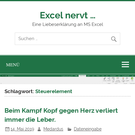
Zum
Inhalt
springen
Excel nervt …
Eine Liebeserklärung an MS Excel
MENÜ
Schlagwort:
Steuerelement
Beim Kampf Kopf gegen Herz verliert
immer die Leber.
14. Mai 2019
Medardus
Dateneingabe