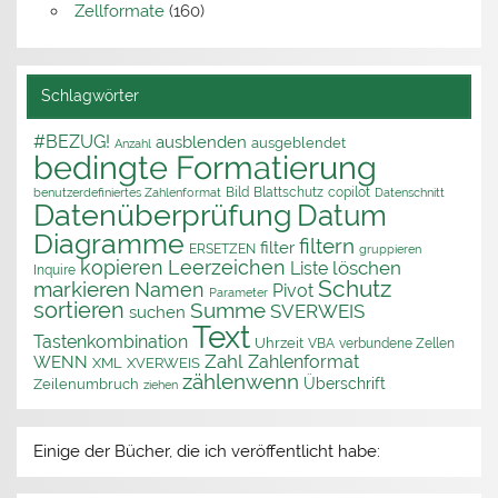
Zellformate
(160)
Schlagwörter
#BEZUG!
ausblenden
ausgeblendet
Anzahl
bedingte Formatierung
Bild
Blattschutz
copilot
benutzerdefiniertes Zahlenformat
Datenschnitt
Datenüberprüfung
Datum
Diagramme
filtern
filter
ERSETZEN
gruppieren
kopieren
Leerzeichen
löschen
Liste
Inquire
Schutz
markieren
Namen
Pivot
Parameter
sortieren
Summe
SVERWEIS
suchen
Text
Tastenkombination
Uhrzeit
VBA
verbundene Zellen
Zahl
Zahlenformat
WENN
XML
XVERWEIS
zählenwenn
Überschrift
Zeilenumbruch
ziehen
Einige der Bücher, die ich veröffentlicht habe: