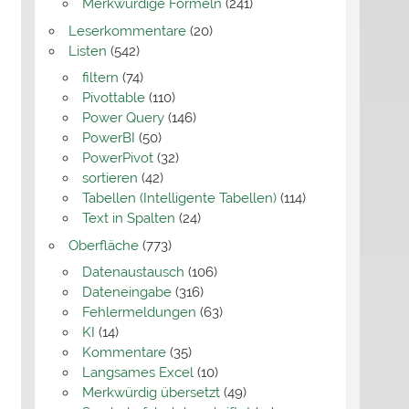
Merkwürdige Formeln
(241)
Leserkommentare
(20)
Listen
(542)
filtern
(74)
Pivottable
(110)
Power Query
(146)
PowerBI
(50)
PowerPivot
(32)
sortieren
(42)
Tabellen (Intelligente Tabellen)
(114)
Text in Spalten
(24)
Oberfläche
(773)
Datenaustausch
(106)
Dateneingabe
(316)
Fehlermeldungen
(63)
KI
(14)
Kommentare
(35)
Langsames Excel
(10)
Merkwürdig übersetzt
(49)