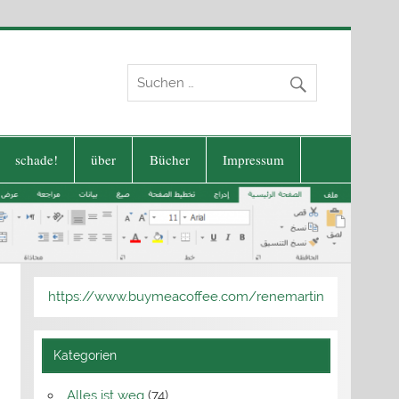
schade!
über
Bücher
Impressum
https://www.buymeacoffee.com/renemartin
Kategorien
Alles ist weg
(74)