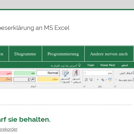
beserklärung an MS Excel
en
Diagramme
Programmierung
Andere nerven auch
rf sie behalten.
orekorder