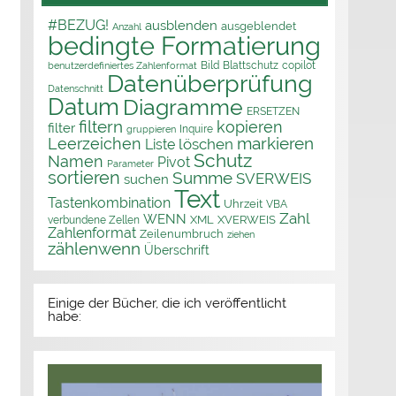
#BEZUG!
ausblenden
ausgeblendet
Anzahl
bedingte Formatierung
Bild
Blattschutz
copilot
benutzerdefiniertes Zahlenformat
Datenüberprüfung
Datenschnitt
Datum
Diagramme
ERSETZEN
filtern
kopieren
filter
Inquire
gruppieren
markieren
Leerzeichen
löschen
Liste
Schutz
Namen
Pivot
Parameter
sortieren
Summe
SVERWEIS
suchen
Text
Tastenkombination
Uhrzeit
VBA
Zahl
WENN
XML
XVERWEIS
verbundene Zellen
Zahlenformat
Zeilenumbruch
ziehen
zählenwenn
Überschrift
Einige der Bücher, die ich veröffentlicht
habe: