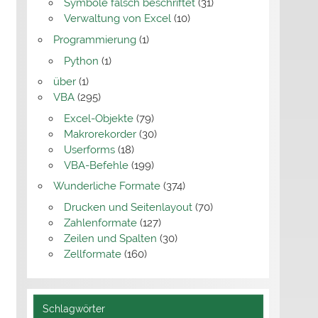
Symbole falsch beschriftet
(31)
Verwaltung von Excel
(10)
Programmierung
(1)
Python
(1)
über
(1)
VBA
(295)
Excel-Objekte
(79)
Makrorekorder
(30)
Userforms
(18)
VBA-Befehle
(199)
Wunderliche Formate
(374)
Drucken und Seitenlayout
(70)
Zahlenformate
(127)
Zeilen und Spalten
(30)
Zellformate
(160)
Schlagwörter