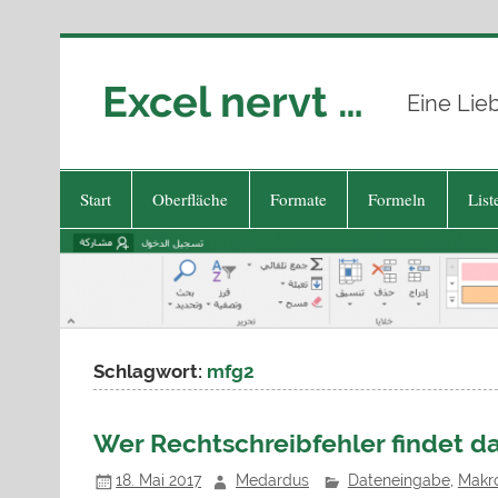
Zum
Inhalt
springen
Excel nervt …
Eine Lie
Start
Oberfläche
Formate
Formeln
List
Schlagwort:
mfg2
Wer Rechtschreibfehler findet da
18. Mai 2017
Medardus
Dateneingabe
,
Makr