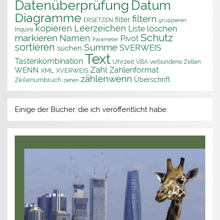
Datenüberprüfung
Datum
Diagramme
filtern
filter
ERSETZEN
gruppieren
kopieren
Leerzeichen
löschen
Liste
Inquire
Schutz
markieren
Namen
Pivot
Parameter
sortieren
Summe
SVERWEIS
suchen
Text
Tastenkombination
Uhrzeit
VBA
verbundene Zellen
Zahl
Zahlenformat
WENN
XML
XVERWEIS
zählenwenn
Überschrift
Zeilenumbruch
ziehen
Einige der Bücher, die ich veröffentlicht habe: