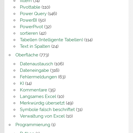
filtern
(74)
Pivottable
(110)
Power Query
(146)
PowerBI
(50)
PowerPivot
(32)
sortieren
(42)
Tabellen (Intelligente Tabellen)
(114)
Text in Spalten
(24)
Oberfläche
(773)
Datenaustausch
(106)
Dateneingabe
(316)
Fehlermeldungen
(63)
KI
(14)
Kommentare
(35)
Langsames Excel
(10)
Merkwürdig übersetzt
(49)
Symbole falsch beschriftet
(31)
Verwaltung von Excel
(10)
Programmierung
(1)