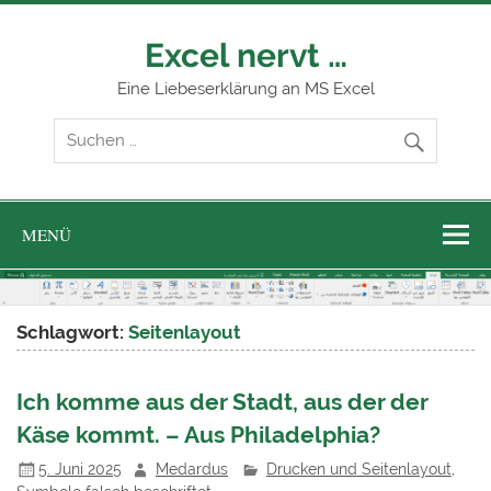
Zum
Inhalt
springen
Excel nervt …
Eine Liebeserklärung an MS Excel
MENÜ
Schlagwort:
Seitenlayout
Ich komme aus der Stadt, aus der der
Käse kommt. – Aus Philadelphia?
5. Juni 2025
Medardus
Drucken und Seitenlayout
,