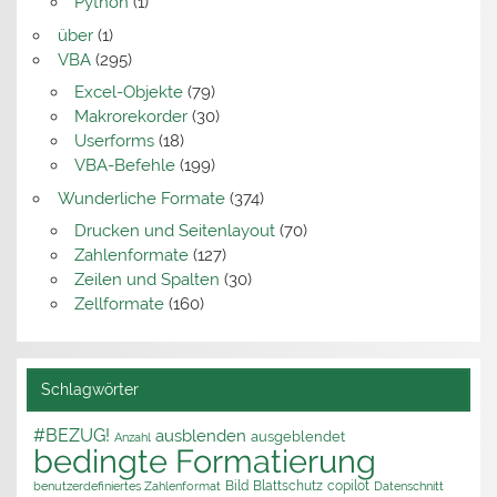
Python
(1)
über
(1)
VBA
(295)
Excel-Objekte
(79)
Makrorekorder
(30)
Userforms
(18)
VBA-Befehle
(199)
Wunderliche Formate
(374)
Drucken und Seitenlayout
(70)
Zahlenformate
(127)
Zeilen und Spalten
(30)
Zellformate
(160)
Schlagwörter
#BEZUG!
ausblenden
ausgeblendet
Anzahl
bedingte Formatierung
Bild
Blattschutz
copilot
benutzerdefiniertes Zahlenformat
Datenschnitt