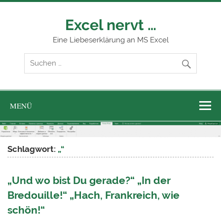
Zum
Inhalt
springen
Excel nervt …
Eine Liebeserklärung an MS Excel
MENÜ
Schlagwort:
„“
„Und wo bist Du gerade?“ „In der
Bredouille!“ „Hach, Frankreich, wie
schön!“