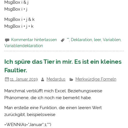
MsgBox i & j
MsgBox i + j
MsgBox i + j & k
MsgBox i + j + k
Kommentar hinterlassen
""
,
Deklaration
,
leer
,
Variablen
,
Variablendeklaration
Ich spüre das Tier in mir. Es ist ein kleines
Faultier.
11. Januar 2019
Medardus
Merkwürdige Formeln
Manchmal verblüfft mich Excel. Beziehungsweise
Phänomene, die ich noch nie bemerkt habe.
Man erstelle eine Funktion, die einen leeren Wert
zurückgibt, beispielsweise
=WENN(A1=“Januar“;1;““)