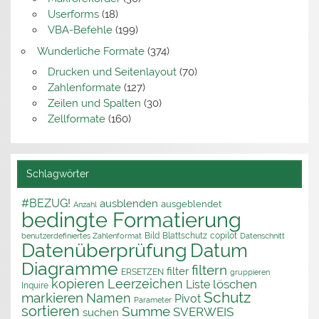
Userforms
(18)
VBA-Befehle
(199)
Wunderliche Formate
(374)
Drucken und Seitenlayout
(70)
Zahlenformate
(127)
Zeilen und Spalten
(30)
Zellformate
(160)
Schlagwörter
#BEZUG!
ausblenden
ausgeblendet
Anzahl
bedingte Formatierung
Bild
Blattschutz
copilot
benutzerdefiniertes Zahlenformat
Datenschnitt
Datenüberprüfung
Datum
Diagramme
filtern
filter
ERSETZEN
gruppieren
kopieren
Leerzeichen
löschen
Liste
Inquire
Schutz
markieren
Namen
Pivot
Parameter
sortieren
Summe
SVERWEIS
suchen