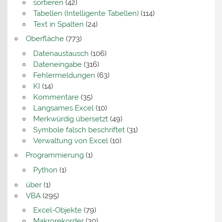
sortieren
(42)
Tabellen (Intelligente Tabellen)
(114)
Text in Spalten
(24)
Oberfläche
(773)
Datenaustausch
(106)
Dateneingabe
(316)
Fehlermeldungen
(63)
KI
(14)
Kommentare
(35)
Langsames Excel
(10)
Merkwürdig übersetzt
(49)
Symbole falsch beschriftet
(31)
Verwaltung von Excel
(10)
Programmierung
(1)
Python
(1)
über
(1)
VBA
(295)
Excel-Objekte
(79)
Makrorekorder
(30)