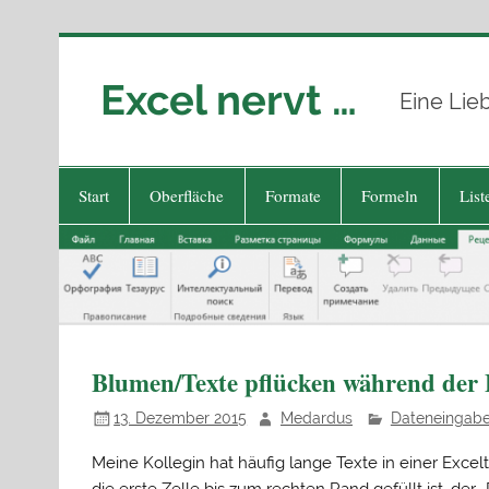
Zum
Inhalt
springen
Excel nervt …
Eine Lie
Start
Oberfläche
Formate
Formeln
List
Blumen/Texte pflücken während der 
13. Dezember 2015
Medardus
Dateneingab
Meine Kollegin hat häufig lange Texte in einer Excel
die erste Zelle bis zum rechten Rand gefüllt ist, der