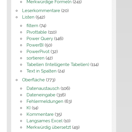
Merkwürdige Formeln
(241)
Leserkommentare
(20)
Listen
(542)
filtern
(74)
Pivottable
(110)
Power Query
(146)
PowerBI
(50)
PowerPivot
(32)
sortieren
(42)
Tabellen (Intelligente Tabellen)
(114)
Text in Spalten
(24)
Oberfläche
(773)
Datenaustausch
(106)
Dateneingabe
(316)
Fehlermeldungen
(63)
KI
(14)
Kommentare
(35)
Langsames Excel
(10)
Merkwürdig übersetzt
(49)