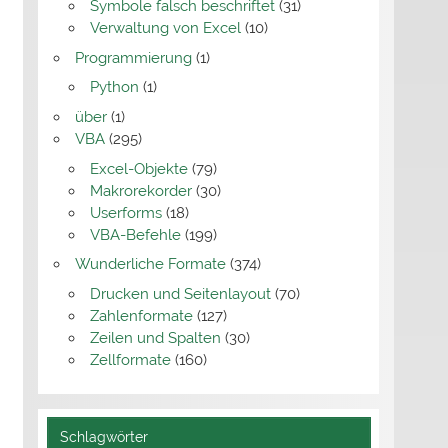
Symbole falsch beschriftet
(31)
Verwaltung von Excel
(10)
Programmierung
(1)
Python
(1)
über
(1)
VBA
(295)
Excel-Objekte
(79)
Makrorekorder
(30)
Userforms
(18)
VBA-Befehle
(199)
Wunderliche Formate
(374)
Drucken und Seitenlayout
(70)
Zahlenformate
(127)
Zeilen und Spalten
(30)
Zellformate
(160)
Schlagwörter