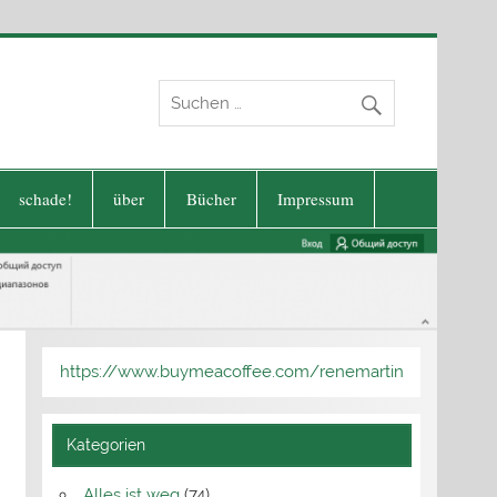
schade!
über
Bücher
Impressum
https://www.buymeacoffee.com/renemartin
Kategorien
Alles ist weg
(74)