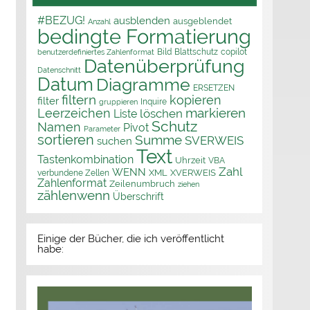
#BEZUG!
ausblenden
ausgeblendet
Anzahl
bedingte Formatierung
Bild
Blattschutz
copilot
benutzerdefiniertes Zahlenformat
Datenüberprüfung
Datenschnitt
Datum
Diagramme
ERSETZEN
filtern
kopieren
filter
Inquire
gruppieren
markieren
Leerzeichen
löschen
Liste
Schutz
Namen
Pivot
Parameter
sortieren
Summe
SVERWEIS
suchen
Text
Tastenkombination
Uhrzeit
VBA
Zahl
WENN
XML
XVERWEIS
verbundene Zellen
Zahlenformat
Zeilenumbruch
ziehen
zählenwenn
Überschrift
Einige der Bücher, die ich veröffentlicht
habe: