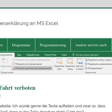
beserklärung an MS Excel
en
Diagramme
Programmierung
Andere nerven auch
Fahrt verboten
e
tabelle. Ich würde gerne die Texte aufteilen und zwar so, dass
 „Rest“ dann in der Zelle daneben steht. Geht das?