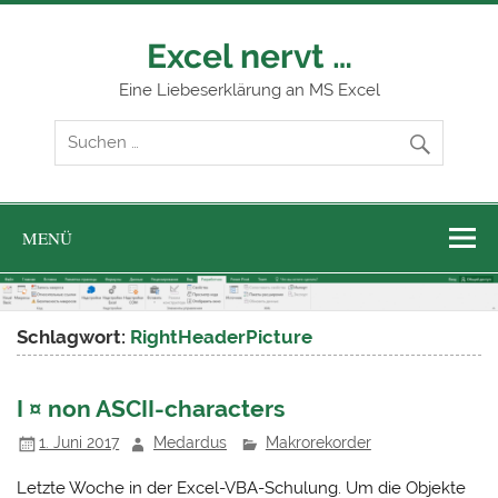
Zum
Inhalt
springen
Excel nervt …
Eine Liebeserklärung an MS Excel
MENÜ
Schlagwort:
RightHeaderPicture
I ¤ non ASCII-characters
1. Juni 2017
Medardus
Makrorekorder
Letzte Woche in der Excel-VBA-Schulung. Um die Objekte