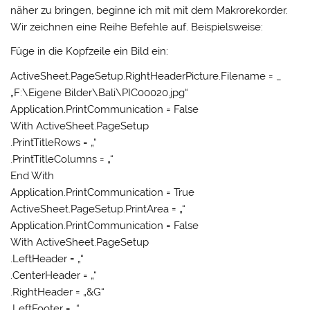
näher zu bringen, beginne ich mit mit dem Makrorekorder.
Wir zeichnen eine Reihe Befehle auf. Beispielsweise:
Füge in die Kopfzeile ein Bild ein:
ActiveSheet.PageSetup.RightHeaderPicture.Filename = _
„F:\Eigene Bilder\Bali\PIC00020.jpg“
Application.PrintCommunication = False
With ActiveSheet.PageSetup
.PrintTitleRows = „“
.PrintTitleColumns = „“
End With
Application.PrintCommunication = True
ActiveSheet.PageSetup.PrintArea = „“
Application.PrintCommunication = False
With ActiveSheet.PageSetup
.LeftHeader = „“
.CenterHeader = „“
.RightHeader = „&G“
.LeftFooter = „“