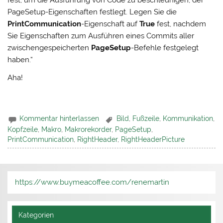
fest, um die Ausführung von Code zu beschleunigen, der
PageSetup-Eigenschaften festlegt. Legen Sie die
PrintCommunication
-Eigenschaft auf
True
fest, nachdem
Sie Eigenschaften zum Ausführen eines Commits aller
zwischengespeicherten
PageSetup
-Befehle festgelegt
haben.“
Aha!
Kommentar hinterlassen
Bild
,
Fußzeile
,
Kommunikation
,
Kopfzeile
,
Makro
,
Makrorekorder
,
PageSetup
,
PrintCommunication
,
RightHeader
,
RightHeaderPicture
https://www.buymeacoffee.com/renemartin
Kategorien