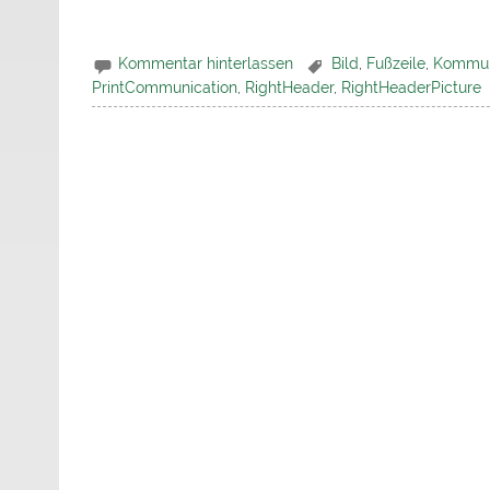
Kommentar hinterlassen
Bild
,
Fußzeile
,
Kommun
PrintCommunication
,
RightHeader
,
RightHeaderPicture