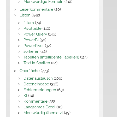
Merkwürdige Formeln
(241)
Leserkommentare
(20)
Listen
(542)
filtern
(74)
Pivottable
(110)
Power Query
(146)
PowerBI
(50)
PowerPivot
(32)
sortieren
(42)
Tabellen (Intelligente Tabellen)
(114)
Text in Spalten
(24)
Oberfläche
(773)
Datenaustausch
(106)
Dateneingabe
(316)
Fehlermeldungen
(63)
KI
(14)
Kommentare
(35)
Langsames Excel
(10)
Merkwürdig übersetzt
(49)