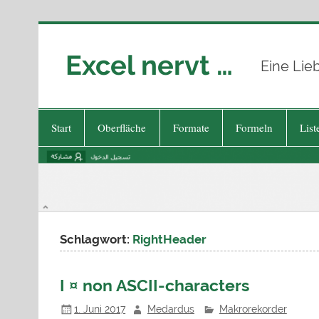
Zum
Inhalt
springen
Excel nervt …
Eine Lie
Start
Oberfläche
Formate
Formeln
List
Schlagwort:
RightHeader
I ¤ non ASCII-characters
1. Juni 2017
Medardus
Makrorekorder