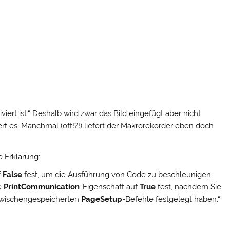
ert ist.“ Deshalb wird zwar das Bild eingefügt aber nicht
ert es. Manchmal (oft!?!) liefert der Makrorekorder eben doch
e Erklärung:
f
False
fest, um die Ausführung von Code zu beschleunigen,
e
PrintCommunication
-Eigenschaft auf
True
fest, nachdem Sie
zwischengespeicherten
PageSetup
-Befehle festgelegt haben.“