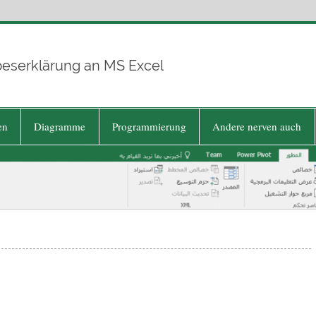
beserklärung an MS Excel
en
Diagramme
Programmierung
Andere nerven auch