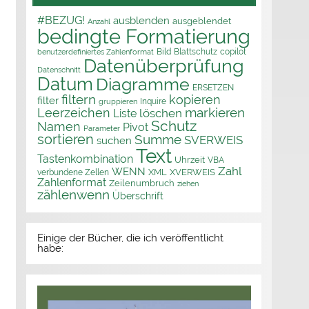
#BEZUG!
ausblenden
ausgeblendet
Anzahl
bedingte Formatierung
Bild
Blattschutz
copilot
benutzerdefiniertes Zahlenformat
Datenüberprüfung
Datenschnitt
Datum
Diagramme
ERSETZEN
filtern
kopieren
filter
Inquire
gruppieren
markieren
Leerzeichen
löschen
Liste
Schutz
Namen
Pivot
Parameter
sortieren
Summe
SVERWEIS
suchen
Text
Tastenkombination
Uhrzeit
VBA
Zahl
WENN
XML
XVERWEIS
verbundene Zellen
Zahlenformat
Zeilenumbruch
ziehen
zählenwenn
Überschrift
Einige der Bücher, die ich veröffentlicht
habe: