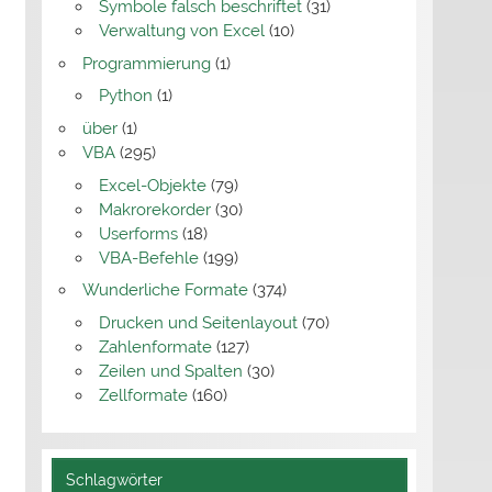
Symbole falsch beschriftet
(31)
Verwaltung von Excel
(10)
Programmierung
(1)
Python
(1)
über
(1)
VBA
(295)
Excel-Objekte
(79)
Makrorekorder
(30)
Userforms
(18)
VBA-Befehle
(199)
Wunderliche Formate
(374)
Drucken und Seitenlayout
(70)
Zahlenformate
(127)
Zeilen und Spalten
(30)
Zellformate
(160)
Schlagwörter