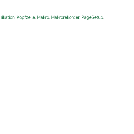
ikation
,
Kopfzeile
,
Makro
,
Makrorekorder
,
PageSetup
,