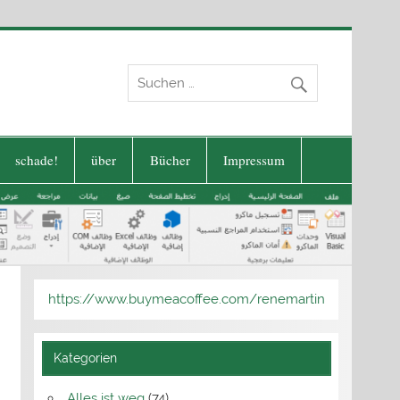
schade!
über
Bücher
Impressum
https://www.buymeacoffee.com/renemartin
Kategorien
Alles ist weg
(74)