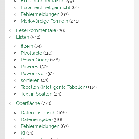
Excel rechnet falsch
(99)
Excel rechnet gar nicht
(61)
Fehlermeldungen
(93)
Merkwürdige Formeln
(241)
Leserkommentare
(20)
Listen
(542)
filtern
(74)
Pivottable
(110)
Power Query
(146)
PowerBI
(50)
PowerPivot
(32)
sortieren
(42)
Tabellen (Intelligente Tabellen)
(114)
Text in Spalten
(24)
Oberfläche
(773)
Datenaustausch
(106)
Dateneingabe
(316)
Fehlermeldungen
(63)
KI
(14)