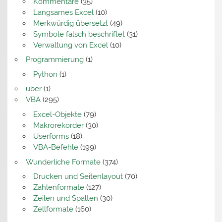
Kommentare
(35)
Langsames Excel
(10)
Merkwürdig übersetzt
(49)
Symbole falsch beschriftet
(31)
Verwaltung von Excel
(10)
Programmierung
(1)
Python
(1)
über
(1)
VBA
(295)
Excel-Objekte
(79)
Makrorekorder
(30)
Userforms
(18)
VBA-Befehle
(199)
Wunderliche Formate
(374)
Drucken und Seitenlayout
(70)
Zahlenformate
(127)
Zeilen und Spalten
(30)
Zellformate
(160)