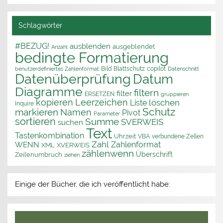
Schlagwörter
#BEZUG!
ausblenden
ausgeblendet
Anzahl
bedingte Formatierung
Bild
Blattschutz
copilot
benutzerdefiniertes Zahlenformat
Datenschnitt
Datenüberprüfung
Datum
Diagramme
filtern
filter
ERSETZEN
gruppieren
kopieren
Leerzeichen
löschen
Liste
Inquire
Schutz
markieren
Namen
Pivot
Parameter
sortieren
Summe
SVERWEIS
suchen
Text
Tastenkombination
Uhrzeit
VBA
verbundene Zellen
Zahl
Zahlenformat
WENN
XML
XVERWEIS
zählenwenn
Überschrift
Zeilenumbruch
ziehen
Einige der Bücher, die ich veröffentlicht habe: