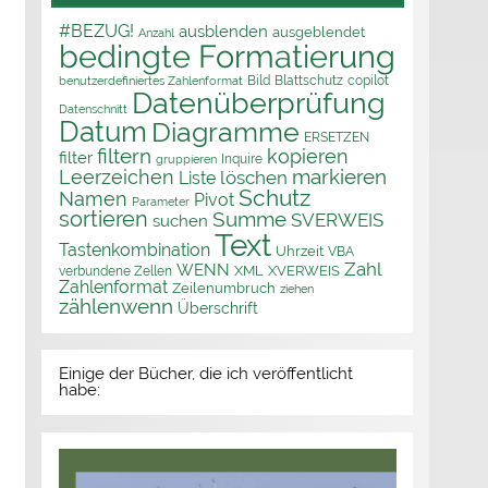
#BEZUG!
ausblenden
ausgeblendet
Anzahl
bedingte Formatierung
Bild
Blattschutz
copilot
benutzerdefiniertes Zahlenformat
Datenüberprüfung
Datenschnitt
Datum
Diagramme
ERSETZEN
filtern
kopieren
filter
Inquire
gruppieren
markieren
Leerzeichen
löschen
Liste
Schutz
Namen
Pivot
Parameter
sortieren
Summe
SVERWEIS
suchen
Text
Tastenkombination
Uhrzeit
VBA
Zahl
WENN
XML
XVERWEIS
verbundene Zellen
Zahlenformat
Zeilenumbruch
ziehen
zählenwenn
Überschrift
Einige der Bücher, die ich veröffentlicht
habe: