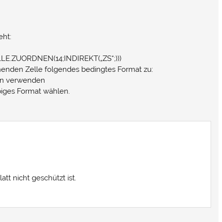
eht:
ELLE.ZUORDNEN(14;INDIREKT(„ZS“;)))
nenden Zelle folgendes bedingtes Format zu:
len verwenden
biges Format wählen.
att nicht geschützt ist.