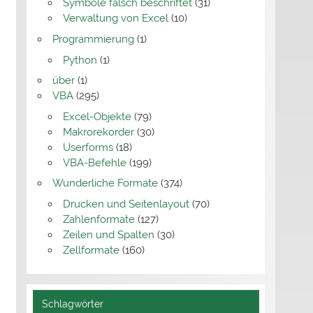
Symbole falsch beschriftet
(31)
Verwaltung von Excel
(10)
Programmierung
(1)
Python
(1)
über
(1)
VBA
(295)
Excel-Objekte
(79)
Makrorekorder
(30)
Userforms
(18)
VBA-Befehle
(199)
Wunderliche Formate
(374)
Drucken und Seitenlayout
(70)
Zahlenformate
(127)
Zeilen und Spalten
(30)
Zellformate
(160)
Schlagwörter