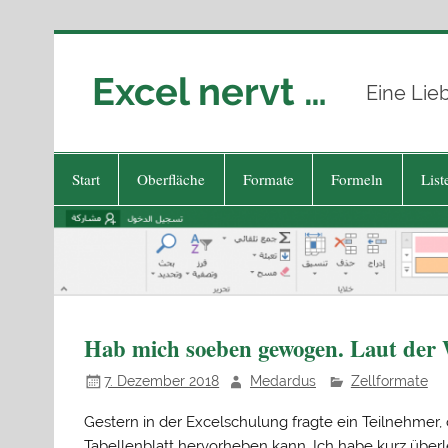
Zum
Inhalt
springen
Excel nervt …
Eine Lie
Start
Oberfläche
Formate
Formeln
List
Hab mich soeben gewogen. Laut der W
7. Dezember 2018
Medardus
Zellformate
Gestern in der Excelschulung fragte ein Teilnehmer,
Tabellenblatt hervorheben kann. Ich habe kurz überle