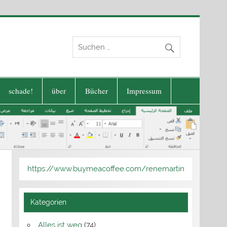
schade!
über
Bücher
Impressum
https://www.buymeacoffee.com/renemartin
Kategorien
Alles ist weg
(74)