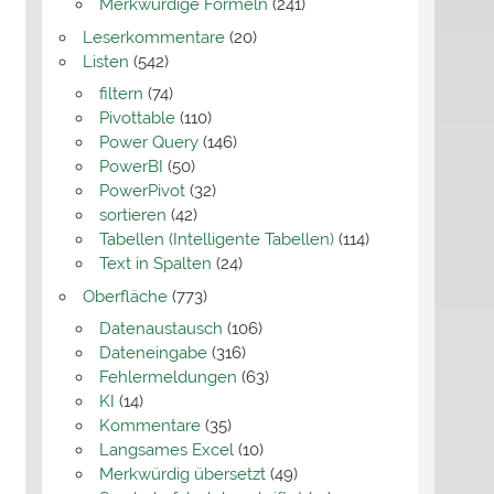
Merkwürdige Formeln
(241)
Leserkommentare
(20)
Listen
(542)
filtern
(74)
Pivottable
(110)
Power Query
(146)
PowerBI
(50)
PowerPivot
(32)
sortieren
(42)
Tabellen (Intelligente Tabellen)
(114)
Text in Spalten
(24)
Oberfläche
(773)
Datenaustausch
(106)
Dateneingabe
(316)
Fehlermeldungen
(63)
KI
(14)
Kommentare
(35)
Langsames Excel
(10)
Merkwürdig übersetzt
(49)