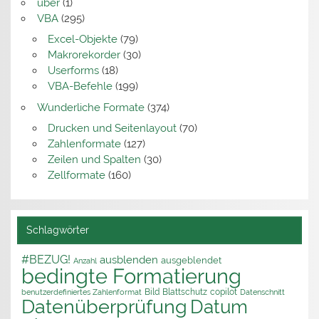
über
(1)
VBA
(295)
Excel-Objekte
(79)
Makrorekorder
(30)
Userforms
(18)
VBA-Befehle
(199)
Wunderliche Formate
(374)
Drucken und Seitenlayout
(70)
Zahlenformate
(127)
Zeilen und Spalten
(30)
Zellformate
(160)
Schlagwörter
#BEZUG!
ausblenden
ausgeblendet
Anzahl
bedingte Formatierung
Bild
Blattschutz
copilot
benutzerdefiniertes Zahlenformat
Datenschnitt
Datenüberprüfung
Datum