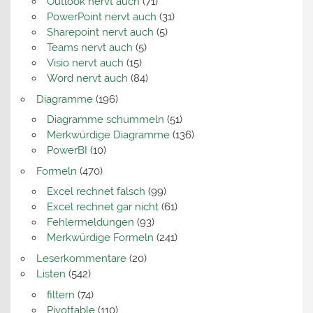
Outlook nervt auch
(71)
PowerPoint nervt auch
(31)
Sharepoint nervt auch
(5)
Teams nervt auch
(5)
Visio nervt auch
(15)
Word nervt auch
(84)
Diagramme
(196)
Diagramme schummeln
(51)
Merkwürdige Diagramme
(136)
PowerBI
(10)
Formeln
(470)
Excel rechnet falsch
(99)
Excel rechnet gar nicht
(61)
Fehlermeldungen
(93)
Merkwürdige Formeln
(241)
Leserkommentare
(20)
Listen
(542)
filtern
(74)
Pivottable
(110)