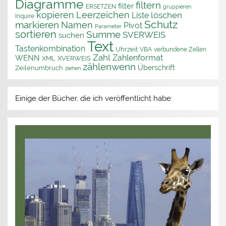
Diagramme
filtern
filter
ERSETZEN
gruppieren
kopieren
Leerzeichen
löschen
Liste
Inquire
Schutz
markieren
Namen
Pivot
Parameter
sortieren
Summe
SVERWEIS
suchen
Text
Tastenkombination
Uhrzeit
VBA
verbundene Zellen
Zahl
Zahlenformat
WENN
XML
XVERWEIS
zählenwenn
Überschrift
Zeilenumbruch
ziehen
Einige der Bücher, die ich veröffentlicht habe: