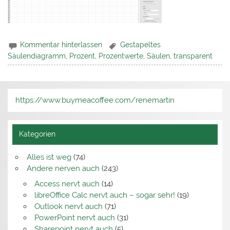
Kommentar hinterlassen
Gestapeltes
Säulendiagramm
,
Prozent
,
Prozentwerte
,
Säulen
,
transparent
https://www.buymeacoffee.com/renemartin
Kategorien
Alles ist weg
(74)
Andere nerven auch
(243)
Access nervt auch
(14)
libreOffice Calc nervt auch – sogar sehr!
(19)
Outlook nervt auch
(71)
PowerPoint nervt auch
(31)
Sharepoint nervt auch
(5)