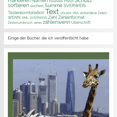
Schutz
markieren
Namen
Pivot
Parameter
sortieren
Summe
SVERWEIS
suchen
Text
Tastenkombination
Uhrzeit
VBA
verbundene Zellen
Zahl
Zahlenformat
WENN
XML
XVERWEIS
zählenwenn
Überschrift
Zeilenumbruch
ziehen
Einige der Bücher, die ich veröffentlicht habe: