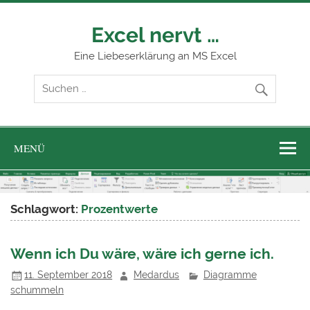
Zum
Inhalt
springen
Excel nervt …
Eine Liebeserklärung an MS Excel
MENÜ
Schlagwort:
Prozentwerte
Wenn ich Du wäre, wäre ich gerne ich.
11. September 2018
Medardus
Diagramme
schummeln