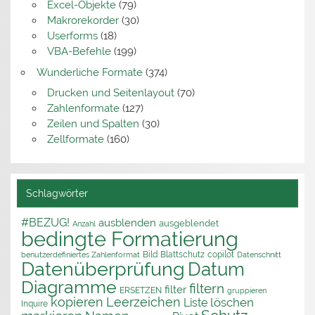
Excel-Objekte
(79)
Makrorekorder
(30)
Userforms
(18)
VBA-Befehle
(199)
Wunderliche Formate
(374)
Drucken und Seitenlayout
(70)
Zahlenformate
(127)
Zeilen und Spalten
(30)
Zellformate
(160)
Schlagwörter
#BEZUG!
ausblenden
ausgeblendet
Anzahl
bedingte Formatierung
Bild
Blattschutz
copilot
benutzerdefiniertes Zahlenformat
Datenschnitt
Datenüberprüfung
Datum
Diagramme
filtern
filter
ERSETZEN
gruppieren
kopieren
Leerzeichen
löschen
Liste
Inquire