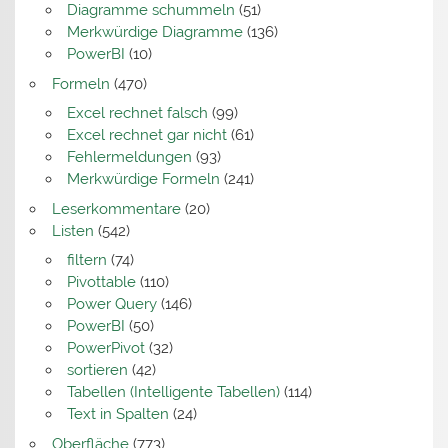
Diagramme schummeln
(51)
Merkwürdige Diagramme
(136)
PowerBI
(10)
Formeln
(470)
Excel rechnet falsch
(99)
Excel rechnet gar nicht
(61)
Fehlermeldungen
(93)
Merkwürdige Formeln
(241)
Leserkommentare
(20)
Listen
(542)
filtern
(74)
Pivottable
(110)
Power Query
(146)
PowerBI
(50)
PowerPivot
(32)
sortieren
(42)
Tabellen (Intelligente Tabellen)
(114)
Text in Spalten
(24)
Oberfläche
(773)