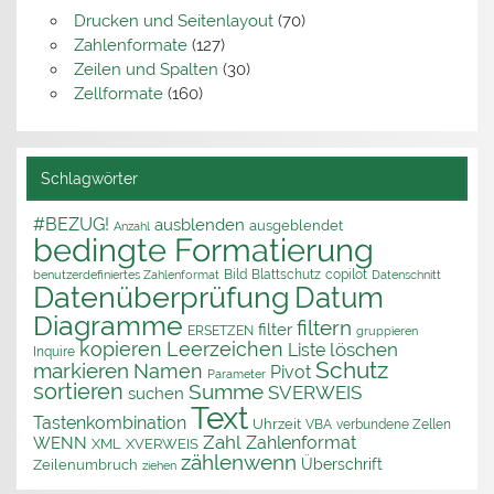
Drucken und Seitenlayout
(70)
Zahlenformate
(127)
Zeilen und Spalten
(30)
Zellformate
(160)
Schlagwörter
#BEZUG!
ausblenden
ausgeblendet
Anzahl
bedingte Formatierung
Bild
Blattschutz
copilot
benutzerdefiniertes Zahlenformat
Datenschnitt
Datenüberprüfung
Datum
Diagramme
filtern
filter
ERSETZEN
gruppieren
kopieren
Leerzeichen
löschen
Liste
Inquire
Schutz
markieren
Namen
Pivot
Parameter
sortieren
Summe
SVERWEIS
suchen
Text
Tastenkombination
Uhrzeit
VBA
verbundene Zellen
Zahl
Zahlenformat
WENN
XML
XVERWEIS
zählenwenn
Überschrift
Zeilenumbruch
ziehen