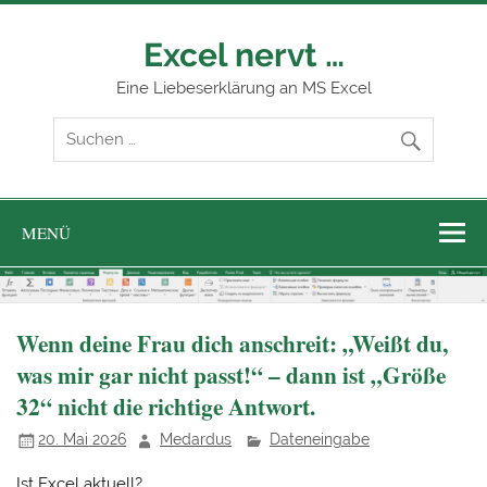
Zum
Inhalt
springen
Excel nervt …
Eine Liebeserklärung an MS Excel
MENÜ
Wenn deine Frau dich anschreit: „Weißt du,
was mir gar nicht passt!“ – dann ist „Größe
32“ nicht die richtige Antwort.
20. Mai 2026
Medardus
Dateneingabe
Ist Excel aktuell?