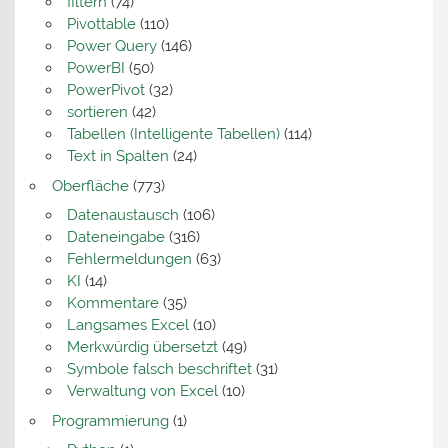
filtern
(74)
Pivottable
(110)
Power Query
(146)
PowerBI
(50)
PowerPivot
(32)
sortieren
(42)
Tabellen (Intelligente Tabellen)
(114)
Text in Spalten
(24)
Oberfläche
(773)
Datenaustausch
(106)
Dateneingabe
(316)
Fehlermeldungen
(63)
KI
(14)
Kommentare
(35)
Langsames Excel
(10)
Merkwürdig übersetzt
(49)
Symbole falsch beschriftet
(31)
Verwaltung von Excel
(10)
Programmierung
(1)