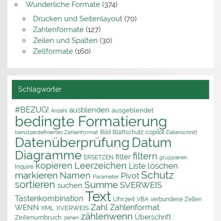
Wunderliche Formate
(374)
Drucken und Seitenlayout
(70)
Zahlenformate
(127)
Zeilen und Spalten
(30)
Zellformate
(160)
Schlagwörter
#BEZUG!
ausblenden
ausgeblendet
Anzahl
bedingte Formatierung
Bild
Blattschutz
copilot
benutzerdefiniertes Zahlenformat
Datenschnitt
Datenüberprüfung
Datum
Diagramme
filtern
filter
ERSETZEN
gruppieren
kopieren
Leerzeichen
löschen
Liste
Inquire
Schutz
markieren
Namen
Pivot
Parameter
sortieren
Summe
SVERWEIS
suchen
Text
Tastenkombination
Uhrzeit
VBA
verbundene Zellen
Zahl
Zahlenformat
WENN
XML
XVERWEIS
zählenwenn
Überschrift
Zeilenumbruch
ziehen