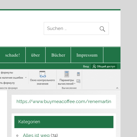
schade!
über
Bücher
Impressum
https://www.buymeacoffee.com/renemartin
Kategorien
Alles ist weg
(74)