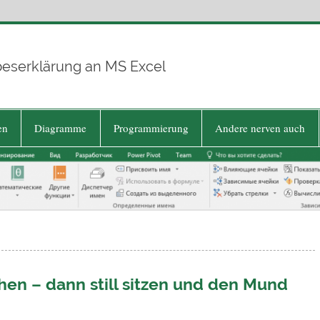
beserklärung an MS Excel
en
Diagramme
Programmierung
Andere nerven auch
hen – dann still sitzen und den Mund