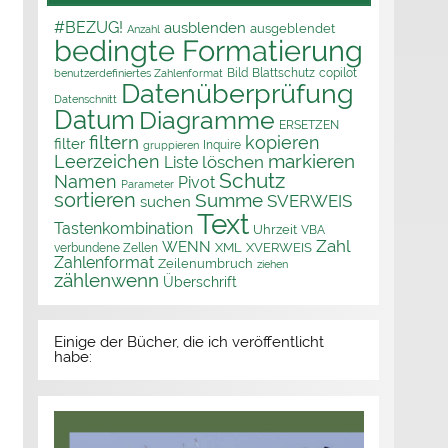
#BEZUG!
ausblenden
ausgeblendet
Anzahl
bedingte Formatierung
Bild
Blattschutz
copilot
benutzerdefiniertes Zahlenformat
Datenüberprüfung
Datenschnitt
Datum
Diagramme
ERSETZEN
filtern
kopieren
filter
Inquire
gruppieren
markieren
Leerzeichen
löschen
Liste
Schutz
Namen
Pivot
Parameter
sortieren
Summe
SVERWEIS
suchen
Text
Tastenkombination
Uhrzeit
VBA
Zahl
WENN
XML
XVERWEIS
verbundene Zellen
Zahlenformat
Zeilenumbruch
ziehen
zählenwenn
Überschrift
Einige der Bücher, die ich veröffentlicht
habe: