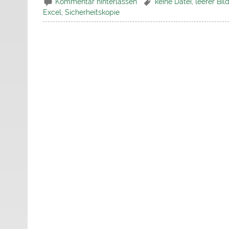
Kommentar hinterlassen
keine Datei
,
leerer Bil
Excel
,
Sicherheitskopie