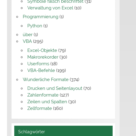
Symbole falsch beschriftet
(31)
Verwaltung von Excel
(10)
Programmierung
(1)
Python
(1)
über
(1)
VBA
(295)
Excel-Objekte
(79)
Makrorekorder
(30)
Userforms
(18)
VBA-Befehle
(199)
Wunderliche Formate
(374)
Drucken und Seitenlayout
(70)
Zahlenformate
(127)
Zeilen und Spalten
(30)
Zellformate
(160)
Schlagwörter