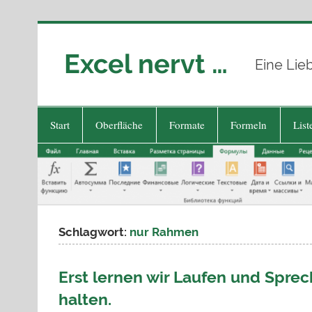
Zum
Inhalt
springen
Excel nervt …
Eine Lie
Start
Oberfläche
Formate
Formeln
List
Schlagwort:
nur Rahmen
Erst lernen wir Laufen und Sprec
halten.