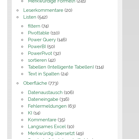
Merkwürdige Formeln
(241)
Leserkommentare
(20)
Listen
(542)
filtern
(74)
Pivottable
(110)
Power Query
(146)
PowerBI
(50)
PowerPivot
(32)
sortieren
(42)
Tabellen (Intelligente Tabellen)
(114)
Text in Spalten
(24)
Oberfläche
(773)
Datenaustausch
(106)
Dateneingabe
(316)
Fehlermeldungen
(63)
KI
(14)
Kommentare
(35)
Langsames Excel
(10)
Merkwürdig übersetzt
(49)