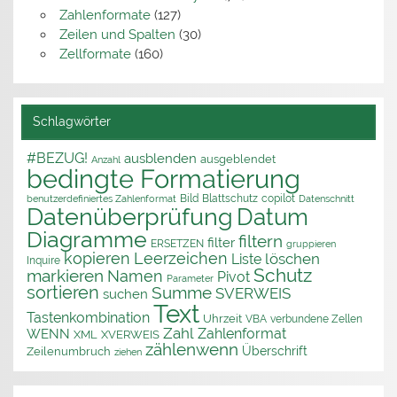
Zahlenformate
(127)
Zeilen und Spalten
(30)
Zellformate
(160)
Schlagwörter
#BEZUG!
ausblenden
ausgeblendet
Anzahl
bedingte Formatierung
Bild
Blattschutz
copilot
benutzerdefiniertes Zahlenformat
Datenschnitt
Datenüberprüfung
Datum
Diagramme
filtern
filter
ERSETZEN
gruppieren
kopieren
Leerzeichen
löschen
Liste
Inquire
Schutz
markieren
Namen
Pivot
Parameter
sortieren
Summe
SVERWEIS
suchen
Text
Tastenkombination
Uhrzeit
VBA
verbundene Zellen
Zahl
Zahlenformat
WENN
XML
XVERWEIS
zählenwenn
Überschrift
Zeilenumbruch
ziehen