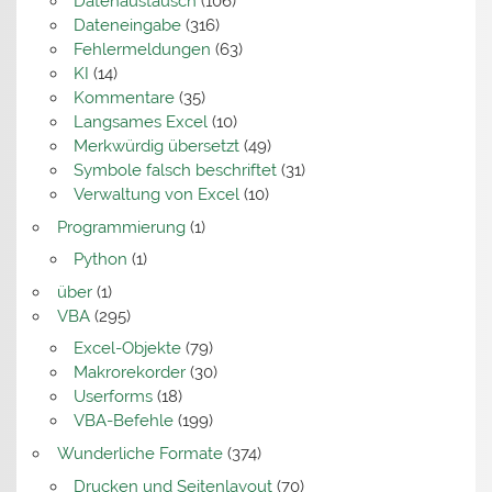
Datenaustausch
(106)
Dateneingabe
(316)
Fehlermeldungen
(63)
KI
(14)
Kommentare
(35)
Langsames Excel
(10)
Merkwürdig übersetzt
(49)
Symbole falsch beschriftet
(31)
Verwaltung von Excel
(10)
Programmierung
(1)
Python
(1)
über
(1)
VBA
(295)
Excel-Objekte
(79)
Makrorekorder
(30)
Userforms
(18)
VBA-Befehle
(199)
Wunderliche Formate
(374)
Drucken und Seitenlayout
(70)