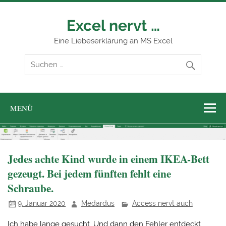
Zum
Inhalt
springen
Excel nervt …
Eine Liebeserklärung an MS Excel
MENÜ
Jedes achte Kind wurde in einem IKEA-Bett
gezeugt. Bei jedem fünften fehlt eine
Schraube.
9. Januar 2020
Medardus
Access nervt auch
Ich habe lange gesucht. Und dann den Fehler entdeckt.