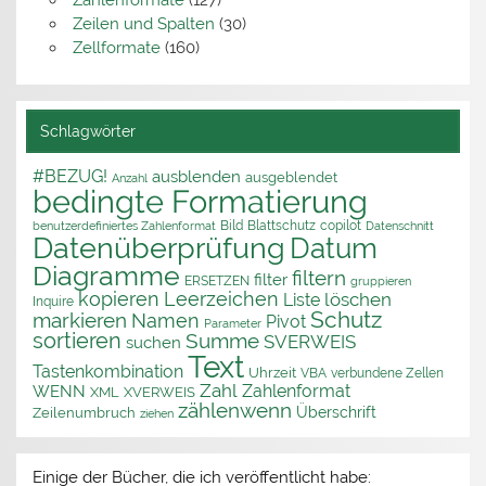
Zahlenformate
(127)
Zeilen und Spalten
(30)
Zellformate
(160)
Schlagwörter
#BEZUG!
ausblenden
ausgeblendet
Anzahl
bedingte Formatierung
Bild
Blattschutz
copilot
benutzerdefiniertes Zahlenformat
Datenschnitt
Datenüberprüfung
Datum
Diagramme
filtern
filter
ERSETZEN
gruppieren
kopieren
Leerzeichen
löschen
Liste
Inquire
Schutz
markieren
Namen
Pivot
Parameter
sortieren
Summe
SVERWEIS
suchen
Text
Tastenkombination
Uhrzeit
VBA
verbundene Zellen
Zahl
Zahlenformat
WENN
XML
XVERWEIS
zählenwenn
Überschrift
Zeilenumbruch
ziehen
Einige der Bücher, die ich veröffentlicht habe: