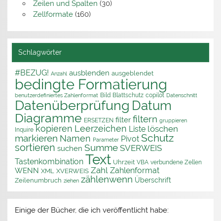
Zeilen und Spalten
(30)
Zellformate
(160)
Schlagwörter
#BEZUG!
ausblenden
ausgeblendet
Anzahl
bedingte Formatierung
Bild
Blattschutz
copilot
benutzerdefiniertes Zahlenformat
Datenschnitt
Datenüberprüfung
Datum
Diagramme
filtern
filter
ERSETZEN
gruppieren
kopieren
Leerzeichen
löschen
Liste
Inquire
Schutz
markieren
Namen
Pivot
Parameter
sortieren
Summe
SVERWEIS
suchen
Text
Tastenkombination
Uhrzeit
VBA
verbundene Zellen
Zahl
Zahlenformat
WENN
XML
XVERWEIS
zählenwenn
Überschrift
Zeilenumbruch
ziehen
Einige der Bücher, die ich veröffentlicht habe: