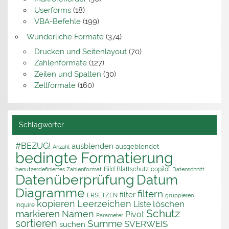
Userforms
(18)
VBA-Befehle
(199)
Wunderliche Formate
(374)
Drucken und Seitenlayout
(70)
Zahlenformate
(127)
Zeilen und Spalten
(30)
Zellformate
(160)
Schlagwörter
#BEZUG!
ausblenden
ausgeblendet
Anzahl
bedingte Formatierung
Bild
Blattschutz
copilot
benutzerdefiniertes Zahlenformat
Datenschnitt
Datenüberprüfung
Datum
Diagramme
filtern
filter
ERSETZEN
gruppieren
kopieren
Leerzeichen
löschen
Liste
Inquire
Schutz
markieren
Namen
Pivot
Parameter
sortieren
Summe
SVERWEIS
suchen