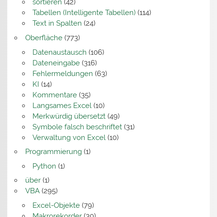
sortieren
(42)
Tabellen (Intelligente Tabellen)
(114)
Text in Spalten
(24)
Oberfläche
(773)
Datenaustausch
(106)
Dateneingabe
(316)
Fehlermeldungen
(63)
KI
(14)
Kommentare
(35)
Langsames Excel
(10)
Merkwürdig übersetzt
(49)
Symbole falsch beschriftet
(31)
Verwaltung von Excel
(10)
Programmierung
(1)
Python
(1)
über
(1)
VBA
(295)
Excel-Objekte
(79)
Makrorekorder
(30)