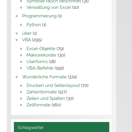
Symbole falsch beschriftet
(31)
Verwaltung von Excel
(10)
Programmierung
(1)
Python
(1)
über
(1)
VBA
(295)
Excel-Objekte
(79)
Makrorekorder
(30)
Userforms
(18)
VBA-Befehle
(199)
Wunderliche Formate
(374)
Drucken und Seitenlayout
(70)
Zahlenformate
(127)
Zeilen und Spalten
(30)
Zellformate
(160)
Schlagwörter