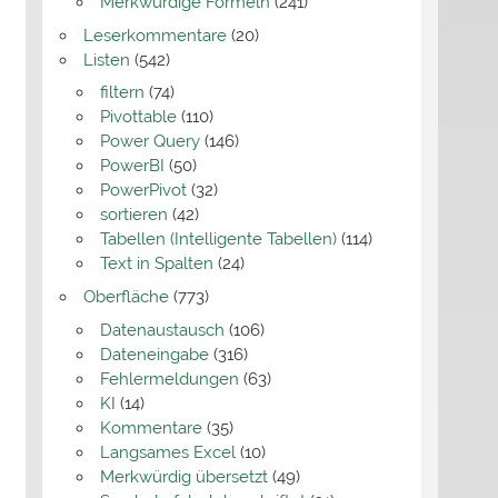
Merkwürdige Formeln
(241)
Leserkommentare
(20)
Listen
(542)
filtern
(74)
Pivottable
(110)
Power Query
(146)
PowerBI
(50)
PowerPivot
(32)
sortieren
(42)
Tabellen (Intelligente Tabellen)
(114)
Text in Spalten
(24)
Oberfläche
(773)
Datenaustausch
(106)
Dateneingabe
(316)
Fehlermeldungen
(63)
KI
(14)
Kommentare
(35)
Langsames Excel
(10)
Merkwürdig übersetzt
(49)