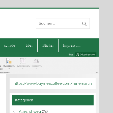
schade!
über
Bücher
Impressum
https://www.buymeacoffee.com/renemartin
Kategorien
Alles ist weg
(74)