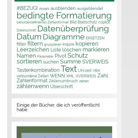
#BEZUG!
ausblenden
ausgeblendet
Anzahl
bedingte Formatierung
Bild
Blattschutz
copilot
benutzerdefiniertes Zahlenformat
Datenüberprüfung
Datenschnitt
Datum
Diagramme
ERSETZEN
filtern
kopieren
filter
Inquire
gruppieren
markieren
Leerzeichen
löschen
Liste
Schutz
Namen
Pivot
Parameter
sortieren
Summe
SVERWEIS
suchen
Text
Tastenkombination
Uhrzeit
VBA
Zahl
WENN
XML
XVERWEIS
verbundene Zellen
Zahlenformat
Zeilenumbruch
ziehen
zählenwenn
Überschrift
Einige der Bücher, die ich veröffentlicht
habe: