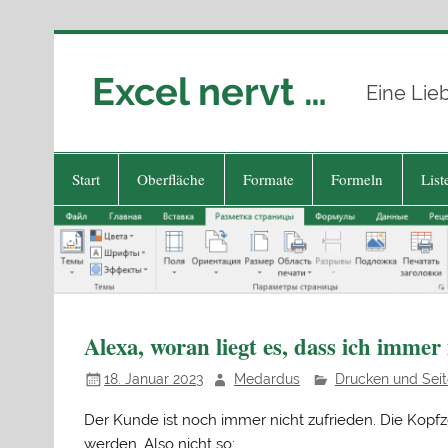
Zum
Inhalt
springen
Excel nervt …
Eine Lie
Start
Oberfläche
Formate
Formeln
List
Alexa, woran liegt es, dass ich imme
18. Januar 2023
Medardus
Drucken und Seit
Der Kunde ist noch immer nicht zufrieden. Die Kopf
werden. Also nicht so: