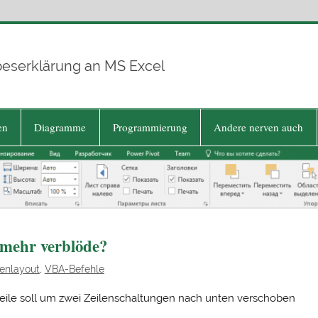
beserklärung an MS Excel
en
Diagramme
Programmierung
Andere nerven auch
r mehr verblöde?
enlayout
,
VBA-Befehle
zeile soll um zwei Zeilenschaltungen nach unten verschoben