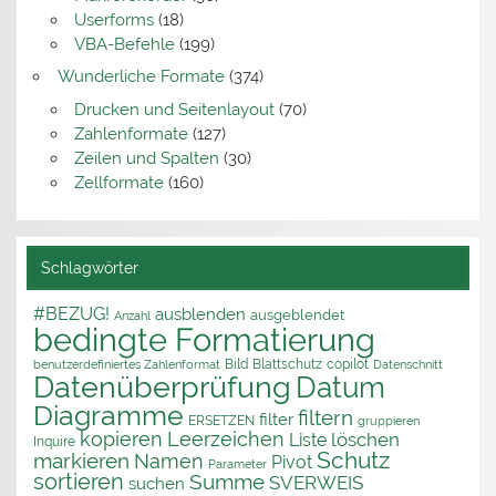
Userforms
(18)
VBA-Befehle
(199)
Wunderliche Formate
(374)
Drucken und Seitenlayout
(70)
Zahlenformate
(127)
Zeilen und Spalten
(30)
Zellformate
(160)
Schlagwörter
#BEZUG!
ausblenden
ausgeblendet
Anzahl
bedingte Formatierung
Bild
Blattschutz
copilot
benutzerdefiniertes Zahlenformat
Datenschnitt
Datenüberprüfung
Datum
Diagramme
filtern
filter
ERSETZEN
gruppieren
kopieren
Leerzeichen
löschen
Liste
Inquire
Schutz
markieren
Namen
Pivot
Parameter
sortieren
Summe
SVERWEIS
suchen