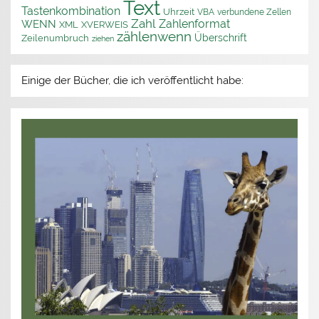
Text
Tastenkombination
Uhrzeit
VBA
verbundene Zellen
Zahl
Zahlenformat
WENN
XML
XVERWEIS
zählenwenn
Überschrift
Zeilenumbruch
ziehen
Einige der Bücher, die ich veröffentlicht habe: