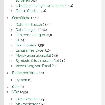
sortieren
(42)
Tabellen (Intelligente Tabellen)
(114)
Text in Spalten
(24)
Oberfläche
(773)
Datenaustausch
(106)
Dateneingabe
(316)
Fehlermeldungen
(63)
KI
(14)
Kommentare
(35)
Langsames Excel
(10)
Merkwürdig übersetzt
(49)
Symbole falsch beschriftet
(31)
Verwaltung von Excel
(10)
Programmierung
(1)
Python
(1)
über
(1)
VBA
(295)
Excel-Objekte
(79)
Makrorekorder
(30)