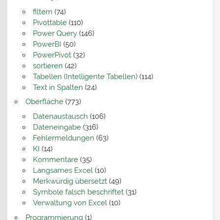
filtern
(74)
Pivottable
(110)
Power Query
(146)
PowerBI
(50)
PowerPivot
(32)
sortieren
(42)
Tabellen (Intelligente Tabellen)
(114)
Text in Spalten
(24)
Oberfläche
(773)
Datenaustausch
(106)
Dateneingabe
(316)
Fehlermeldungen
(63)
KI
(14)
Kommentare
(35)
Langsames Excel
(10)
Merkwürdig übersetzt
(49)
Symbole falsch beschriftet
(31)
Verwaltung von Excel
(10)
Programmierung
(1)