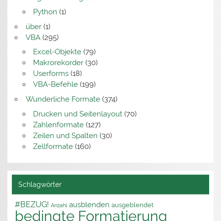
Python
(1)
über
(1)
VBA
(295)
Excel-Objekte
(79)
Makrorekorder
(30)
Userforms
(18)
VBA-Befehle
(199)
Wunderliche Formate
(374)
Drucken und Seitenlayout
(70)
Zahlenformate
(127)
Zeilen und Spalten
(30)
Zellformate
(160)
Schlagwörter
#BEZUG!
ausblenden
ausgeblendet
Anzahl
bedingte Formatierung