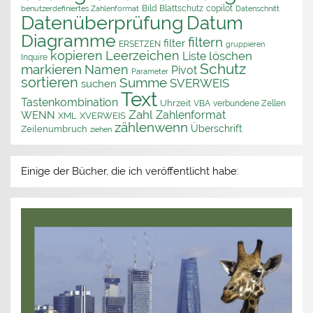
Bild
Blattschutz
copilot
benutzerdefiniertes Zahlenformat
Datenschnitt
Datenüberprüfung
Datum
Diagramme
filtern
filter
ERSETZEN
gruppieren
kopieren
Leerzeichen
löschen
Liste
Inquire
Schutz
markieren
Namen
Pivot
Parameter
sortieren
Summe
SVERWEIS
suchen
Text
Tastenkombination
Uhrzeit
VBA
verbundene Zellen
Zahl
Zahlenformat
WENN
XML
XVERWEIS
zählenwenn
Überschrift
Zeilenumbruch
ziehen
Einige der Bücher, die ich veröffentlicht habe: