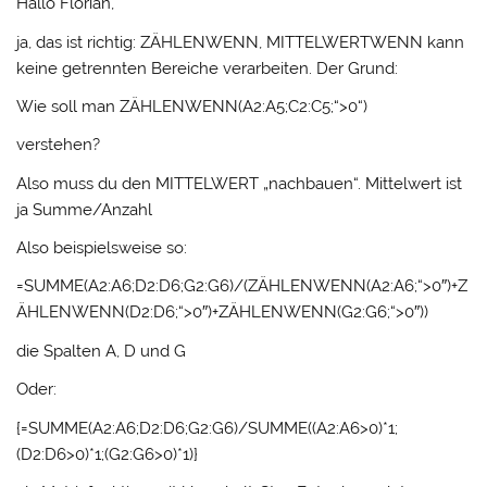
Hallo Florian,
ja, das ist richtig: ZÄHLENWENN, MITTELWERTWENN kann
keine getrennten Bereiche verarbeiten. Der Grund:
Wie soll man ZÄHLENWENN(A2:A5;C2:C5;“>0“)
verstehen?
Also muss du den MITTELWERT „nachbauen“. Mittelwert ist
ja Summe/Anzahl
Also beispielsweise so:
=SUMME(A2:A6;D2:D6;G2:G6)/(ZÄHLENWENN(A2:A6;“>0″)+Z
ÄHLENWENN(D2:D6;“>0″)+ZÄHLENWENN(G2:G6;“>0″))
die Spalten A, D und G
Oder:
{=SUMME(A2:A6;D2:D6;G2:G6)/SUMME((A2:A6>0)*1;
(D2:D6>0)*1;(G2:G6>0)*1)}