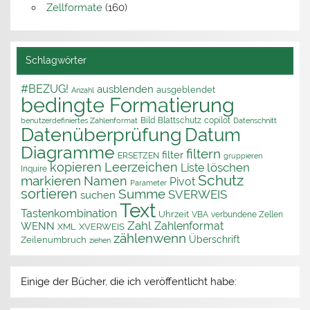
Zellformate
(160)
Schlagwörter
#BEZUG!
ausblenden
ausgeblendet
Anzahl
bedingte Formatierung
Bild
Blattschutz
copilot
benutzerdefiniertes Zahlenformat
Datenschnitt
Datenüberprüfung
Datum
Diagramme
filtern
filter
ERSETZEN
gruppieren
kopieren
Leerzeichen
löschen
Liste
Inquire
Schutz
markieren
Namen
Pivot
Parameter
sortieren
Summe
SVERWEIS
suchen
Text
Tastenkombination
Uhrzeit
VBA
verbundene Zellen
Zahl
Zahlenformat
WENN
XML
XVERWEIS
zählenwenn
Überschrift
Zeilenumbruch
ziehen
Einige der Bücher, die ich veröffentlicht habe: