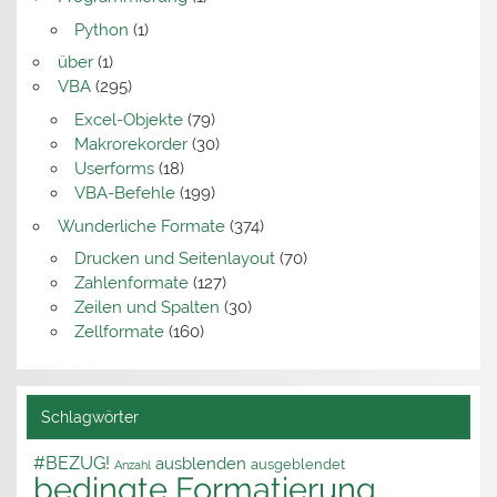
Python
(1)
über
(1)
VBA
(295)
Excel-Objekte
(79)
Makrorekorder
(30)
Userforms
(18)
VBA-Befehle
(199)
Wunderliche Formate
(374)
Drucken und Seitenlayout
(70)
Zahlenformate
(127)
Zeilen und Spalten
(30)
Zellformate
(160)
Schlagwörter
#BEZUG!
ausblenden
ausgeblendet
Anzahl
bedingte Formatierung