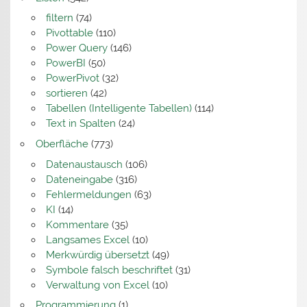
filtern
(74)
Pivottable
(110)
Power Query
(146)
PowerBI
(50)
PowerPivot
(32)
sortieren
(42)
Tabellen (Intelligente Tabellen)
(114)
Text in Spalten
(24)
Oberfläche
(773)
Datenaustausch
(106)
Dateneingabe
(316)
Fehlermeldungen
(63)
KI
(14)
Kommentare
(35)
Langsames Excel
(10)
Merkwürdig übersetzt
(49)
Symbole falsch beschriftet
(31)
Verwaltung von Excel
(10)
Programmierung
(1)