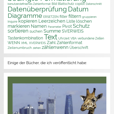
Bild
Blattschutz
copilot
benutzerdefiniertes Zahlenformat
Datenschnitt
Datenüberprüfung
Datum
Diagramme
filtern
filter
ERSETZEN
gruppieren
kopieren
Leerzeichen
löschen
Liste
Inquire
Schutz
markieren
Namen
Pivot
Parameter
sortieren
Summe
SVERWEIS
suchen
Text
Tastenkombination
Uhrzeit
VBA
verbundene Zellen
Zahl
Zahlenformat
WENN
XML
XVERWEIS
zählenwenn
Überschrift
Zeilenumbruch
ziehen
Einige der Bücher, die ich veröffentlicht habe: