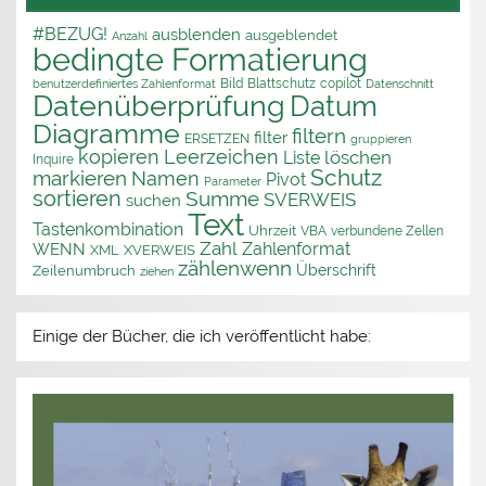
#BEZUG!
ausblenden
ausgeblendet
Anzahl
bedingte Formatierung
Bild
Blattschutz
copilot
benutzerdefiniertes Zahlenformat
Datenschnitt
Datenüberprüfung
Datum
Diagramme
filtern
filter
ERSETZEN
gruppieren
kopieren
Leerzeichen
löschen
Liste
Inquire
Schutz
markieren
Namen
Pivot
Parameter
sortieren
Summe
SVERWEIS
suchen
Text
Tastenkombination
Uhrzeit
VBA
verbundene Zellen
Zahl
Zahlenformat
WENN
XML
XVERWEIS
zählenwenn
Überschrift
Zeilenumbruch
ziehen
Einige der Bücher, die ich veröffentlicht habe: